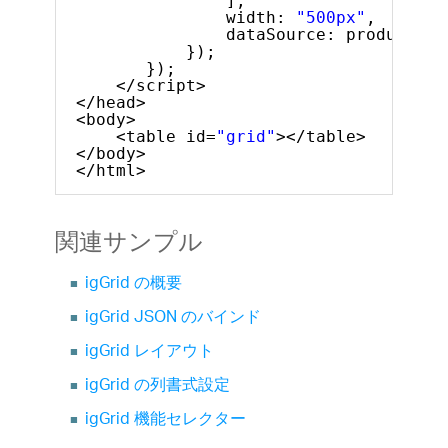
],
width: 
"500px"
,
dataSource: products
});
});
</script>
</head>
<body>
<table id=
"grid"
></table>
</body>
</html>
関連サンプル
igGrid の概要
igGrid JSON のバインド
igGrid レイアウト
igGrid の列書式設定
igGrid 機能セレクター