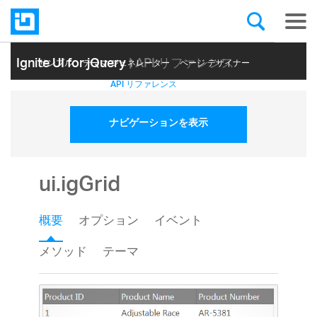
Ignite UI for jQuery
| API リファレンス
サンプル
テーマ ジェネレーター
ページ デザイナー
ヘルプ トピック
API リファレンス
ナビゲーションを表示
ui.igGrid
概要
オプション
イベント
メソッド
テーマ