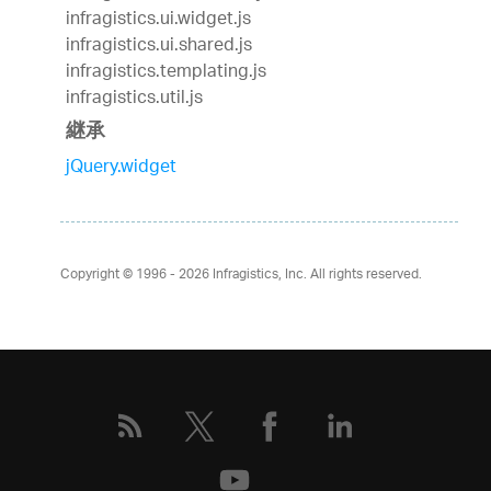
infragistics.ui.widget.js
infragistics.ui.shared.js
infragistics.templating.js
infragistics.util.js
継承
jQuery.widget
Copyright © 1996 - 2026
Infragistics, Inc. All rights reserved.