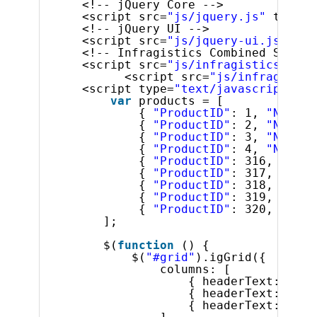
<!-- jQuery Core -->
<script src=
"js/jquery.js"
type=
"
<!-- jQuery UI -->
<script src=
"js/jquery-ui.js"
typ
<!-- Infragistics Combined Script
<script src=
"js/infragistics.core
<script src=
"js/infragistic
<script type=
"text/javascript"
>
var
products = [
{ 
"ProductID"
: 1, 
"Name"
:
{ 
"ProductID"
: 2, 
"Name"
:
{ 
"ProductID"
: 3, 
"Name"
:
{ 
"ProductID"
: 4, 
"Name"
:
{ 
"ProductID"
: 316, 
"Name
{ 
"ProductID"
: 317, 
"Name
{ 
"ProductID"
: 318, 
"Name
{ 
"ProductID"
: 319, 
"Name
{ 
"ProductID"
: 320, 
"Name
];
$(
function
() {
$(
"#grid"
).igGrid({
columns: [
{ headerText: 
"Pro
{ headerText: 
"Pro
{ headerText: 
"Pro