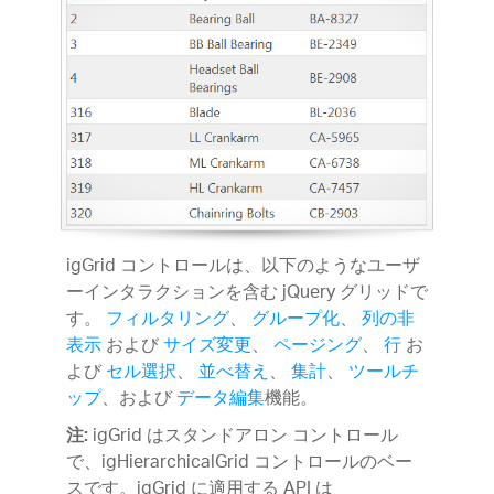
igGrid コントロールは、以下のようなユーザ
ーインタラクションを含む jQuery グリッドで
す。
フィルタリング
、
グループ化
、
列の非
表示
および
サイズ変更
、
ページング
、
行
お
よび
セル選択
、
並べ替え
、
集計
、
ツールチ
ップ
、および
データ編集
機能。
igGrid はスタンドアロン コントロール
注:
で、igHierarchicalGrid コントロールのベー
スです。igGrid に適用する API は