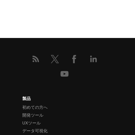
製品
初めての方へ
開発ツール
UXツール
データ可視化