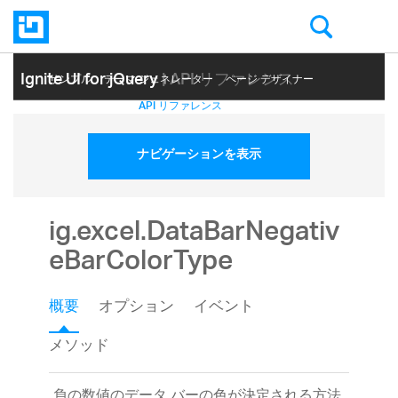
Ignite UI for jQuery
| API リファレンス
サンプル
テーマ ジェネレーター
ページ デザイナー
ヘルプ トピック
API リファレンス
ナビゲーションを表示
ig.excel.DataBarNegativ
eBarColorType
概要
オプション
イベント
メソッド
負の数値のデータ バーの色が決定される方法