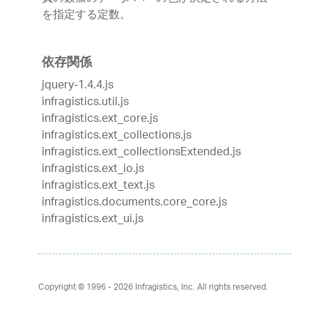
を指定する定数。
依存関係
jquery-1.4.4.js
infragistics.util.js
infragistics.ext_core.js
infragistics.ext_collections.js
infragistics.ext_collectionsExtended.js
infragistics.ext_io.js
infragistics.ext_text.js
infragistics.documents.core_core.js
infragistics.ext_ui.js
Copyright © 1996 - 2026
Infragistics, Inc. All rights reserved.