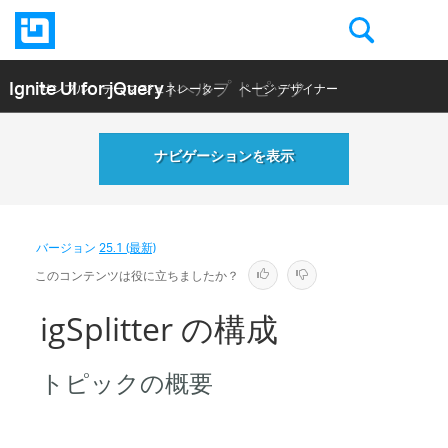
Ignite UI for jQuery
| ヘルプ トピック
サンプル
テーマ ジェネレーター
ページ デザイナー
ヘルプ トピック
API リファレンス
ナビゲーションを表示
バージョン
25.1 (最新)
このコンテンツは役に立ちましたか？
igSplitter の構成
トピックの概要