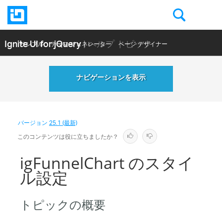
Ignite UI for jQuery
| ヘルプ トピック
サンプル
テーマ ジェネレーター
ページ デザイナー
ヘルプ トピック
API リファレンス
ナビゲーションを表示
バージョン
25.1 (最新)
このコンテンツは役に立ちましたか？
igFunnelChart のスタイ
ル設定
トピックの概要