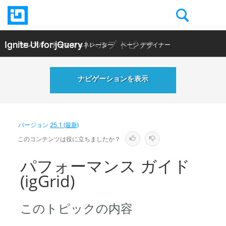
Ignite UI for jQuery
| ヘルプ トピック
サンプル
テーマ ジェネレーター
ページ デザイナー
ヘルプ トピック
API リファレンス
ナビゲーションを表示
バージョン
25.1 (最新)
このコンテンツは役に立ちましたか？
パフォーマンス ガイド
(igGrid)
このトピックの内容