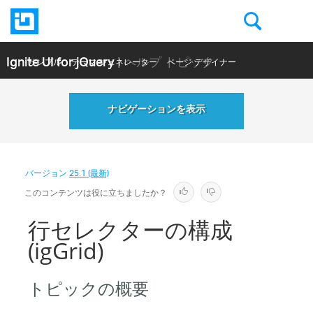
Ignite UI for jQuery
| ヘルプ トピック
サンプル
テーマ ジェネレーター
ページ デザイナー
ヘルプ トピック
API リファレンス
ナビゲーションを表示
バージョン
25.1 (最新)
このコンテンツは役に立ちましたか？
行セレクターの構成
(igGrid)
トピックの概要