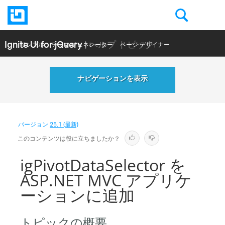
Ignite UI for jQuery
| ヘルプ トピック
サンプル
テーマ ジェネレーター
ページ デザイナー
ヘルプ トピック
API リファレンス
ナビゲーションを表示
バージョン
25.1 (最新)
このコンテンツは役に立ちましたか？
igPivotDataSelector を
ASP.NET MVC アプリケ
ーションに追加