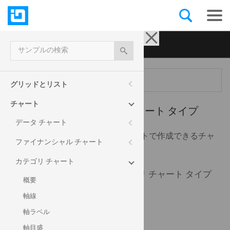
Ignite UI for jQuery
| サンプル
サンプルの検索
メニュー
グリッドとリスト
チャート
カテゴリ チャート -
チャート タイプ
データ チャート
このサンプルは、カテゴリ チャートで作成できるチャ
ファイナンシャル チャート
ート タイプを紹介します。
カテゴリ チャート
以下のコンボを使用してカテゴリ チャート タイプ
概要
を変更します。
軸線
軸ラベル
軸目盛
column