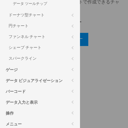
このサンプルは、カテゴリ チャートで作成できるチャ
データ ツールチップ
ート タイプを紹介します。
ドーナツ型チャート
コード ビュー
円チャート
ファンネル チャート
コード ビューアー
シェープ チャート
API リファレンス
スパークライン
ui.igcategorychart
ゲージ
ヘルプ トピック
データ ビジュアライゼーション
カテゴリ チャート ヘルプ概要
バーコード
コミュニティ
データ入力と表示
カテゴリ チャート フォーラム (英語)
操作
メニュー