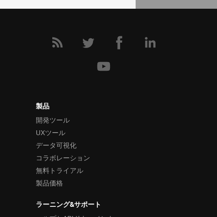
レイアウト
スタイルとテーマ
スケジュール
フレームワーク
製品
開発ツール
UXツール
データ可視化
コラボレーション
無料トライアル
製品価格
ラーニング&サポート