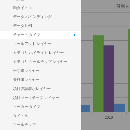
軸タイトル
point
データ バインディング
line
データ凡例
spline
チャート タイプ
splineArea
コールアウト レイヤー
area
カテゴリ ハイライト レイヤー
stepLine
カテゴリ ツールチップ レイヤー
stepArea
十字線レイヤー
auto
最終値レイヤー
項目強調表示レイヤー
項目ツールチップ レイヤー
マーカー タイプ
タイトル
ツールチップ