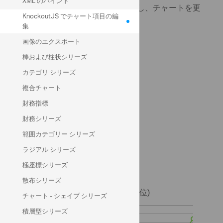
XML のバインド
日を追加/削除するか、項目を移動し、チャートを更
KnockoutJS でチャート項目の編
新します。
集
画像のエクスポート
現在の項目を選択
棒および柱状シリーズ
カテゴリ シリーズ
1
シミュレーション オプション:
複合チャート
2
新しい日を追加する
財務指標
3
選択した日を削除する
財務シリーズ
4
選択した日を左へ移動
範囲カテゴリー シリーズ
5
選択した日を右へ移動
ラジアル シリーズ
6
連続移動シミュレーションを再生する
極座標シリーズ
シミュレーションを一時停止する
7
散布シリーズ
8
チャート - シェイプ シリーズ
9
積層型シリーズ
10