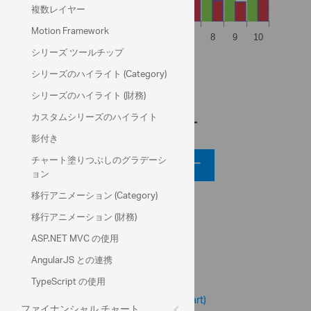
複数レイヤー
Motion Framework
シリーズ ツールチップ
売上 日ごと (千単位)
シリーズのハイライト (Category)
経費 日ごと (千単位)
シリーズのハイライト (財務)
カスタムシリーズのハイライト
コード ビュー
影付き
チャート塗りつぶしのグラデーシ
コード ビューアー
ョン
移行アニメーション (Category)
API リファレンス
移行アニメーション (財務)
ui.igDataChart
ASP.NET MVC の使用
AngularJS との連携
ヘルプ トピック
データ チャート ヘルプ概要
TypeScript の使用
Knockout サポートの構成 (igDataChart)
ファイナンシャル チャート