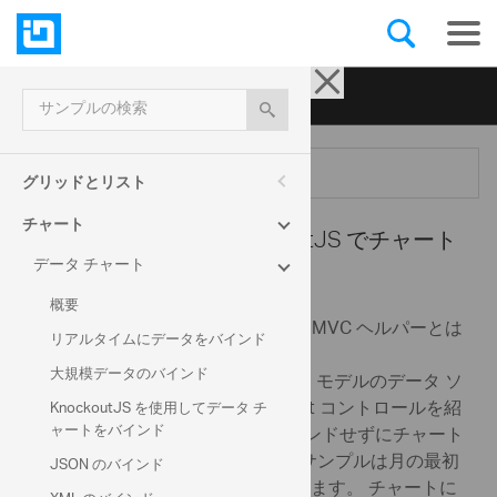
Ignite UI for jQuery
| サンプル
サンプルの検索
メニュー
グリッドとリスト
チャート
データ チャート -
KnockoutJS でチャート
データ チャート
項目の編集
概要
Knockout 拡張機能は ASP.NET MVC ヘルパーとは
注:
リアルタイムにデータをバインド
動作しません。
大規模データのバインド
このサンプルは、Knockout ビュー モデルのデータ ソ
ースの変更を処理する igDataChart コントロールを紹
KnockoutJS を使用してデータ チ
ャートをバインド
介します。 コントロールを再バインドせずにチャート
が更新されます。デフォルトで、サンプルは月の最初
JSON のバインド
の 10 日の売上および経費を表示します。 チャートに