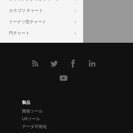
カテゴリ チャート
コミュニティ
データ チャート フォーラム (英語)
ドーナツ型チャート
円チャート
ファンネル チャート
シェープ チャート
スパークライン
ゲージ
データ ビジュアライゼーション
バーコード
製品
開発ツール
データ入力と表示
UXツール
操作
データ可視化