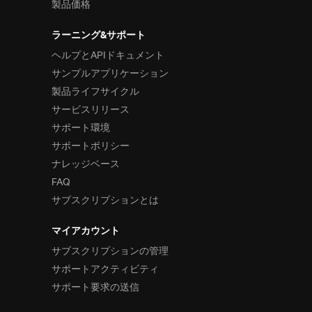
製品価格
カテゴリ チャート
ラーニング&サポート
ドーナツ型チャート
ヘルプとAPIドキュメント
サンプルアプリケーション
円チャート
製品ライフサイクル
ファンネル チャート
サービスリリース
サポート環境
シェープ チャート
サポートポリシー
スパークライン
ナレッジベース
FAQ
ゲージ
サブスクリプションとは
データ ビジュアライゼーション
マイアカウント
バーコード
サブスクリプションの管理
データ入力と表示
サポートアクティビティ
サポート要求の送信
操作