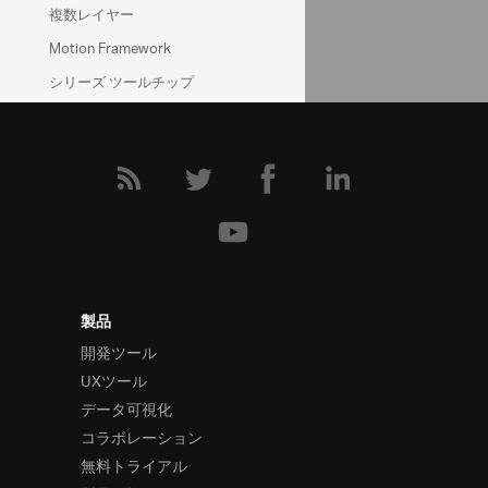
データ チャート フォーラム (英語)
複数レイヤー
Motion Framework
シリーズ ツールチップ
シリーズのハイライト (Category)
シリーズのハイライト (財務)
カスタムシリーズのハイライト
影付き
チャート塗りつぶしのグラデーシ
ョン
移行アニメーション (Category)
製品
移行アニメーション (財務)
開発ツール
ASP.NET MVC の使用
UXツール
AngularJS との連携
データ可視化
コラボレーション
TypeScript の使用
無料トライアル
ファイナンシャル チャート