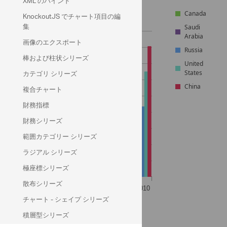
XML のバインド
Canada
KnockoutJS でチャート項目の編
集
Saudi
Arabia
画像のエクスポート
Russia
棒および柱状シリーズ
United
カテゴリ シリーズ
States
China
複合チャート
財務指標
財務シリーズ
範囲カテゴリー シリーズ
ラジアル シリーズ
極座標シリーズ
散布シリーズ
チャート - シェイプ シリーズ
積層型シリーズ
エネルギーのデータ ソース: