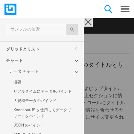
Ignite UI for jQuery
| サンプル
サンプルの検索
メニュー
グリッドとリスト
チャート
データ チャート -
チャートのタイトルとサ
データ チャート
ブタイトル
概要
igChart コントロールのタイトルおよびサブタイトル
リアルタイムにデータをバインド
の機能は、igChart コントロールの上セクションに情
大規模データのバインド
報を追加できます。チャート コントロールにタイトル
またはサブタイトルを追加すると、情報を合わせるた
KnockoutJS を使用してデータ チ
ャートをバインド
めにチャートのコンテンツが自動的にサイズ変更され
ます。
JSON のバインド