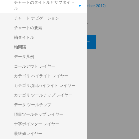
チャートのタイトルとサブタイト
U.S. Energy Information Administration (September 2012)
ル
チャート ナビゲーション
コード ビュー
チャートの要素
軸タイトル
コード ビューアー
軸間隔
データ凡例
API リファレンス
コールアウト レイヤー
ui.igDataChart
カテゴリ ハイライト レイヤー
title
subtitle
カテゴリ項目ハイライト レイヤー
カテゴリ ツールチップ レイヤー
ヘルプ トピック
データ ツールチップ
データ チャート ヘルプ概要
項目ツールチップ レイヤー
チャートのタイトルとサブタイトル
十字ポインター レイヤー
最終値レイヤー
コミュニティ