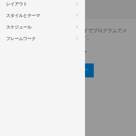
レイアウト
スタイルとテーマ
スケジュール
このサンプルは、ピボット グリッドでプログラムでメ
ンバーを展開する方法を紹介します。
フレームワーク
コード ビュー
コード ビューアー
API リファレンス
ui.igPivotGrid
expandTupleMember
ヘルプ トピック
ピボット グリッド ヘルプ概要