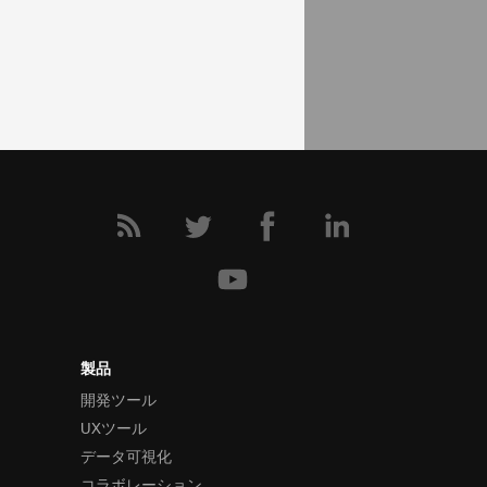
コミュニティ
ピボット グリッド フォーラム (英語)
製品
開発ツール
UXツール
データ可視化
コラボレーション