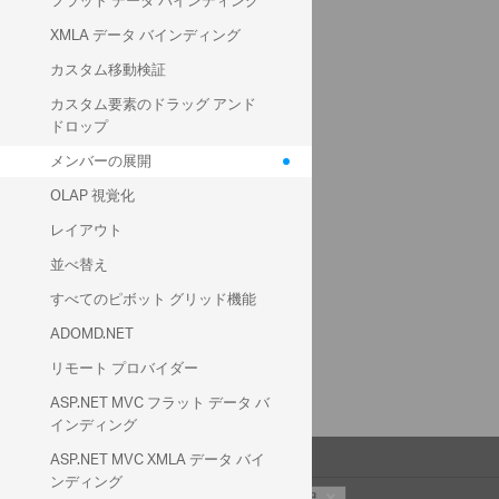
フラット データ バインディング
販売員
XMLA データ バインディング
カスタム移動検証
カスタム要素のドラッグ アンド
ドロップ
メンバーの展開
フィルター
列
OLAP 視覚化
製品
レイアウト
並べ替え
行
メジャー
すべてのピボット グリッド機能
日付
販売単位数
ADOMD.NET
リモート プロバイダー
ASP.NET MVC フラット データ バ
インディング
ASP.NET MVC XMLA データ バイ
フィルター フィールドをここにドロップ
ンディング
販売単位数
製品