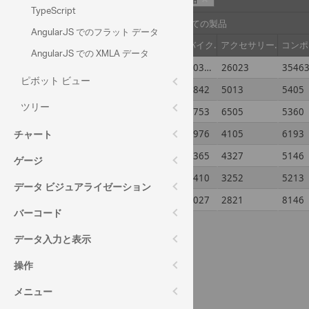
TypeScript
すべての製品
AngularJS でのフラット データ
日付
衣服
バイク
アクセサリー
コンポ
AngularJS での XMLA データ
すべての期間
29766
30373
26023
3546
ピボット ビュー
2007
5595
2842
5013
5405
ツリー
2008
5477
4753
6505
5360
チャート
2009
5226
6976
4105
6193
2010
4914
4365
4327
5146
ゲージ
2011
4986
7410
3252
5213
データ ビジュアライゼーション
2012
3568
4027
2821
8146
バーコード
データ入力と表示
操作
メニュー