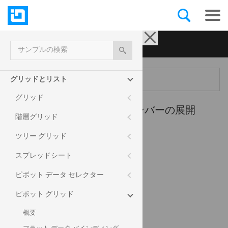
Ignite UI for jQuery
| サンプル
サンプルの検索
メニュー
グリッドとリスト
グリッド
ピボット グリッド -
メンバーの展開
階層グリッド
ツリー グリッド
スプレッドシート
セールス
ピボット データ セレクター
メジャー
日付
ピボット グリッド
位置
概要
製品