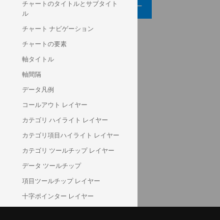
チャートのタイトルとサブタイト
コード ビューアー
ル
チャート ナビゲーション
API リファレンス
チャートの要素
ui.igDataChart
軸タイトル
series.brush
軸間隔
series.outline
データ凡例
ヘルプ トピック
コールアウト レイヤー
データ チャート ヘルプ概要
カテゴリ ハイライト レイヤー
シリーズ タイプ
カテゴリ項目ハイライト レイヤー
カテゴリ ツールチップ レイヤー
コミュニティ
データ ツールチップ
データ チャート フォーラム (英語)
項目ツールチップ レイヤー
十字ポインター レイヤー
最終値レイヤー