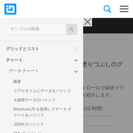
Ignite UI for jQuery
| サンプル
サンプルの検索
メニュー
グリッドとリスト
チャート
データ チャート -
チャート塗りつぶしのグ
データ チャート
ラデーション
概要
このサンプルでは、チャート コントロールで線状グラ
リアルタイムにデータをバインド
デーション カラーを使用する方法を紹介します。
大規模データのバインド
KnockoutJS を使用してデータ チ
ャートをバインド
JSON のバインド