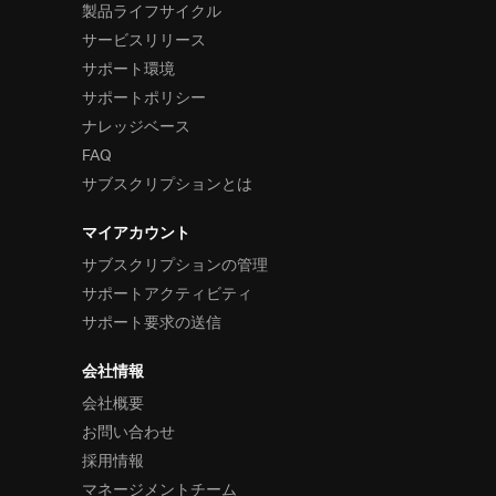
製品ライフサイクル
カテゴリ チャート
サービスリリース
サポート環境
ドーナツ型チャート
サポートポリシー
円チャート
ナレッジベース
FAQ
ファンネル チャート
サブスクリプションとは
シェープ チャート
マイアカウント
スパークライン
サブスクリプションの管理
サポートアクティビティ
ゲージ
サポート要求の送信
データ ビジュアライゼーション
会社情報
バーコード
会社概要
データ入力と表示
お問い合わせ
採用情報
操作
マネージメントチーム