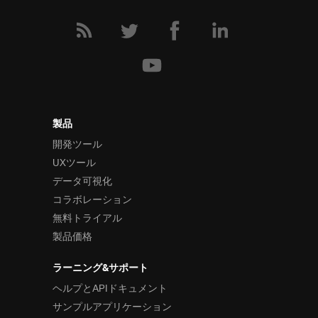
複数レイヤー
Motion Framework
シリーズ ツールチップ
シリーズのハイライト (Category)
シリーズのハイライト (財務)
カスタムシリーズのハイライト
製品
影付き
開発ツール
UXツール
チャート塗りつぶしのグラデーシ
ョン
データ可視化
コラボレーション
移行アニメーション (Category)
無料トライアル
移行アニメーション (財務)
製品価格
ASP.NET MVC の使用
AngularJS との連携
ラーニング&サポート
TypeScript の使用
ヘルプとAPIドキュメント
サンプルアプリケーション
ファイナンシャル チャート