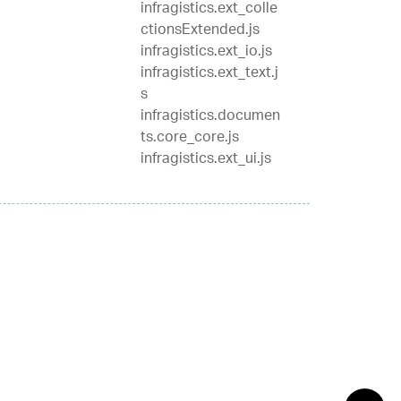
infragistics.ext_colle
ctionsExtended.js
infragistics.ext_io.js
infragistics.ext_text.j
s
infragistics.documen
ts.core_core.js
infragistics.ext_ui.js