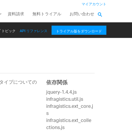
マイアカウント
資料請求
無料トライアル
お問い合わせ
 トピック
API リファレンス
トライアル版をダウンロード
のタイプについての
依存関係
jquery-1.4.4.js
infragistics.util.js
infragistics.ext_core.j
s
infragistics.ext_colle
ctions.js