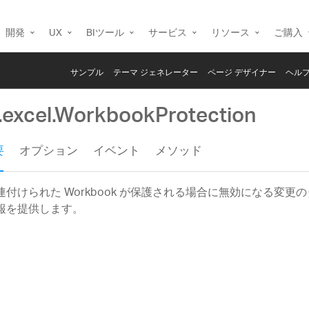
開発
UX
BIツール
サービス
リソース
ご購入
サンプル
テーマ ジェネレーター
ページ デザイナー
ヘルプ
g.excel.WorkbookProtection
要
オプション
イベント
メソッド
連付けられた Workbook が保護される場合に無効になる変更
報を提供します。