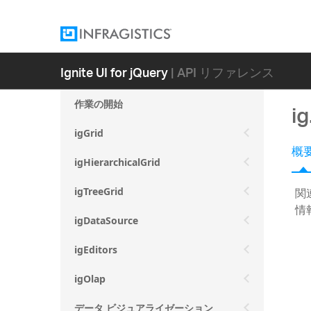
Ignite UI for jQuery
| API リファレンス
作業の開始
i
igGrid
概
igHierarchicalGrid
関
igTreeGrid
情
igDataSource
igEditors
igOlap
データ ビジュアライゼーション