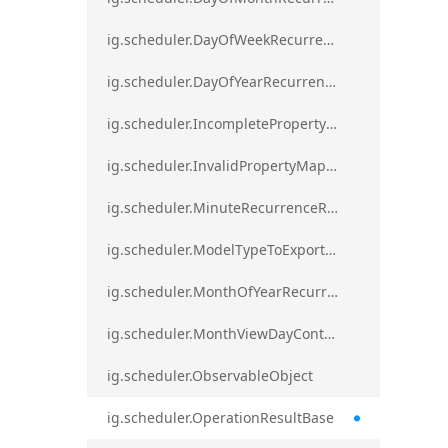
ig.scheduler.DayOfWeekRecurrenceRule
ig.scheduler.DayOfYearRecurrenceRule
ig.scheduler.IncompletePropertyMappingsError`1
ig.scheduler.InvalidPropertyMappingError`1
ig.scheduler.MinuteRecurrenceRule
ig.scheduler.ModelTypeToExportClassMap
ig.scheduler.MonthOfYearRecurrenceRule
ig.scheduler.MonthViewDayContentDisplayMode
ig.scheduler.ObservableObject
ig.scheduler.OperationResultBase