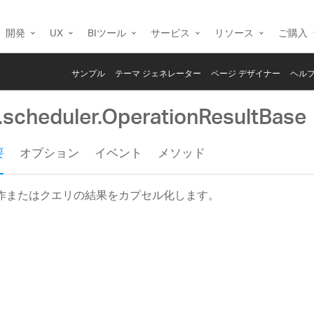
開発
UX
BIツール
サービス
リソース
ご購入
サンプル
テーマ ジェネレーター
ページ デザイナー
ヘルプ
g.scheduler.OperationResultBase
要
オプション
イベント
メソッド
作またはクエリの結果をカプセル化します。