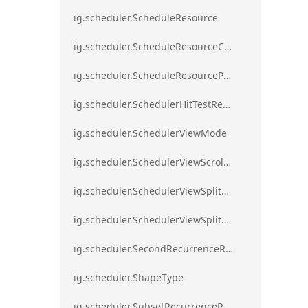
ig.scheduler.ScheduleResource
ig.scheduler.ScheduleResourceColorScheme
ig.scheduler.ScheduleResourceProperty
ig.scheduler.SchedulerHitTestResult
ig.scheduler.SchedulerViewMode
ig.scheduler.SchedulerViewScrollDirection
ig.scheduler.SchedulerViewSplitOrientation
ig.scheduler.SchedulerViewSplitOrientationMode
ig.scheduler.SecondRecurrenceRule
ig.scheduler.ShapeType
ig.scheduler.SubsetRecurrenceRule