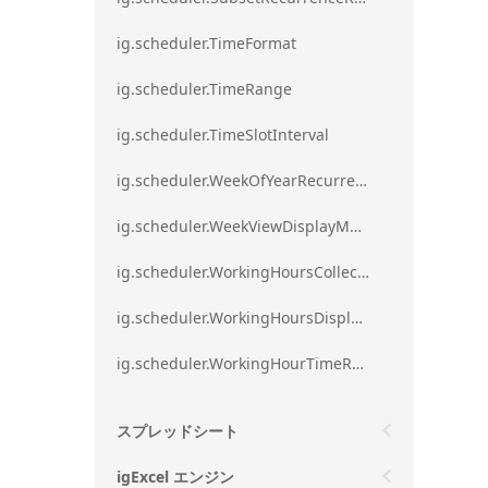
ig.scheduler.TimeFormat
ig.scheduler.TimeRange
ig.scheduler.TimeSlotInterval
ig.scheduler.WeekOfYearRecurrenceRule
ig.scheduler.WeekViewDisplayMode
ig.scheduler.WorkingHoursCollection
ig.scheduler.WorkingHoursDisplayMode
ig.scheduler.WorkingHourTimeRange
スプレッドシート
igExcel エンジン