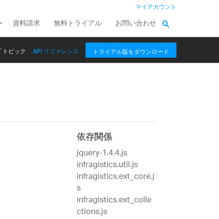
マイアカウント
資料請求
無料トライアル
お問い合わせ
 トピック
API リファレンス
トライアル版をダウンロード
依存関係
jquery-1.4.4.js
infragistics.util.js
infragistics.ext_core.j
s
infragistics.ext_colle
ctions.js