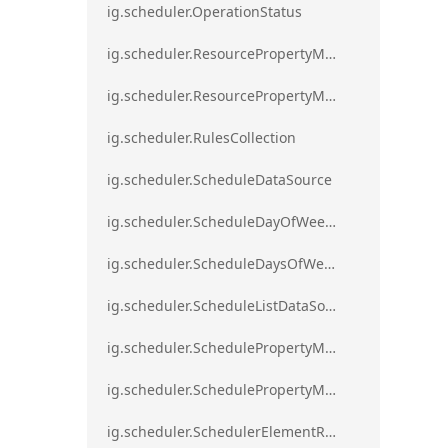
ig.scheduler.OperationStatus
ig.scheduler.ResourcePropertyMapping
ig.scheduler.ResourcePropertyMappingsCollection
ig.scheduler.RulesCollection
ig.scheduler.ScheduleDataSource
ig.scheduler.ScheduleDayOfWeekSettings
ig.scheduler.ScheduleDaysOfWeekSettings
ig.scheduler.ScheduleListDataSource
ig.scheduler.SchedulePropertyMapping
ig.scheduler.SchedulePropertyMappingsCollection`1
ig.scheduler.SchedulerElementRole