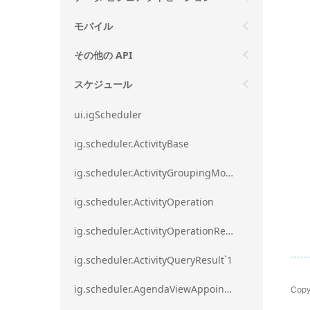
モバイル
その他の API
スケジュール
ui.igScheduler
ig.scheduler.ActivityBase
ig.scheduler.ActivityGroupingMode
ig.scheduler.ActivityOperation
ig.scheduler.ActivityOperationResult`1
ig.scheduler.ActivityQueryResult`1
Copy
ig.scheduler.AgendaViewAppointmentScope