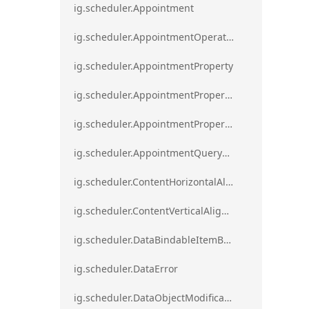
ig.scheduler.Appointment
ig.scheduler.AppointmentOperationResult
ig.scheduler.AppointmentProperty
ig.scheduler.AppointmentPropertyMapping
ig.scheduler.AppointmentPropertyMappingsCollection
ig.scheduler.AppointmentQueryResult
ig.scheduler.ContentHorizontalAlignment
ig.scheduler.ContentVerticalAlignment
ig.scheduler.DataBindableItemBase
ig.scheduler.DataError
ig.scheduler.DataObjectModificationError`1