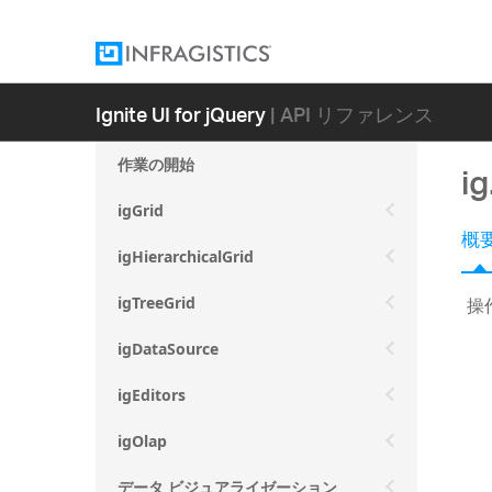
Ignite UI for jQuery
| API リファレンス
作業の開始
i
igGrid
概
igHierarchicalGrid
操
igTreeGrid
igDataSource
igEditors
igOlap
データ ビジュアライゼーション