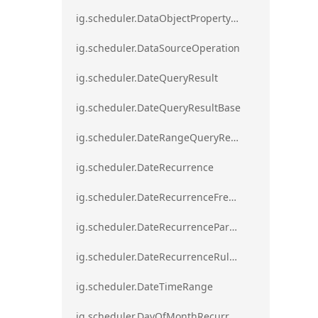
ig.scheduler.DataObjectPropertyAccessError`1
ig.scheduler.DataSourceOperation
ig.scheduler.DateQueryResult
ig.scheduler.DateQueryResultBase
ig.scheduler.DateRangeQueryResultBase
ig.scheduler.DateRecurrence
ig.scheduler.DateRecurrenceFrequency
ig.scheduler.DateRecurrenceParseError
ig.scheduler.DateRecurrenceRuleBase
ig.scheduler.DateTimeRange
ig.scheduler.DayOfMonthRecurrenceRule