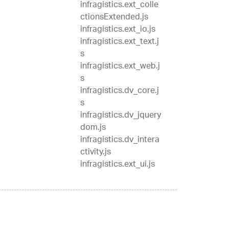
infragistics.ext_colle
ctionsExtended.js
infragistics.ext_io.js
infragistics.ext_text.j
s
infragistics.ext_web.j
s
infragistics.dv_core.j
s
infragistics.dv_jquery
dom.js
infragistics.dv_intera
ctivity.js
infragistics.ext_ui.js