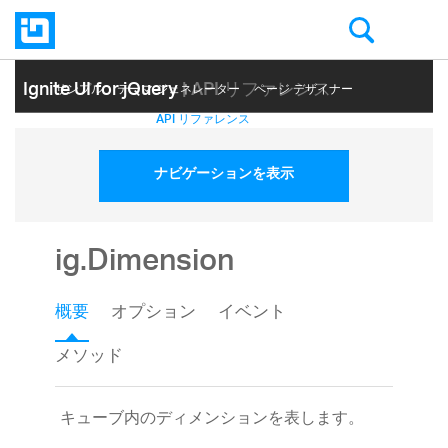
Ignite UI for jQuery
| API リファレンス
サンプル
テーマ ジェネレーター
ページ デザイナー
ヘルプ トピック
API リファレンス
ナビゲーションを表示
ig.Dimension
概要
オプション
イベント
メソッド
キューブ内のディメンションを表します。