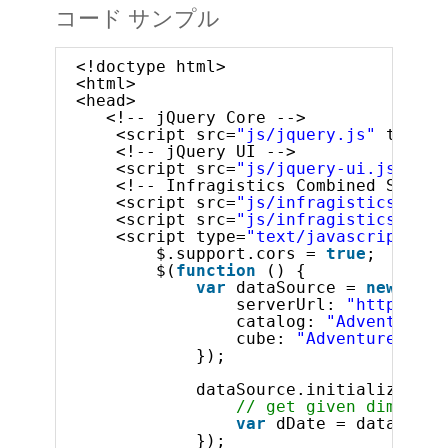
コード サンプル
<!doctype html>
<html>
<head>
<!-- jQuery Core -->
<script src=
"js/jquery.js"
type=
"
<!-- jQuery UI -->
<script src=
"js/jquery-ui.js"
typ
<!-- Infragistics Combined Script
<script src=
"js/infragistics.core
<script src=
"js/infragistics.lob.
<script type=
"text/javascript"
>
$.support.cors = 
true
;       
$(
function
() {
var
dataSource = 
new
$.ig
serverUrl: 
"http://sa
catalog: 
"Adventure W
cube: 
"Adventure Work
});
dataSource.initialize().d
// get given dimensio
var
dDate = dataSourc
});