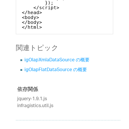
});
</script>
</head>
<body>
</body>
</html>
関連トピック
igOlapXmlaDataSource の概要
igOlapFlatDataSource の概要
依存関係
jquery-1.9.1.js
infragistics.util.js