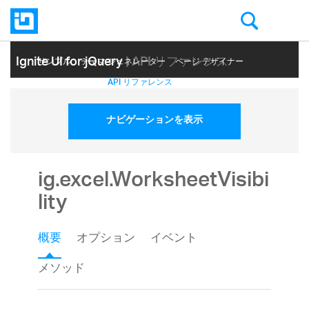
Ignite UI for jQuery
| API リファレンス
サンプル
テーマ ジェネレーター
ページ デザイナー
ヘルプ トピック
API リファレンス
ナビゲーションを表示
ig.excel.WorksheetVisibi
lity
概要
オプション
イベント
メソッド