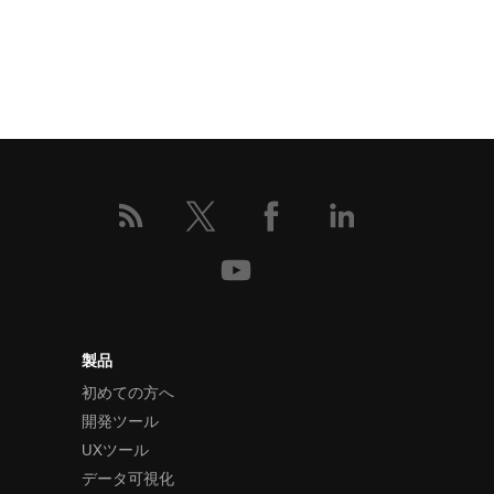
製品
初めての方へ
開発ツール
UXツール
データ可視化