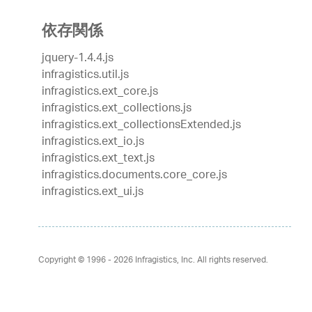
依存関係
jquery-1.4.4.js
infragistics.util.js
infragistics.ext_core.js
infragistics.ext_collections.js
infragistics.ext_collectionsExtended.js
infragistics.ext_io.js
infragistics.ext_text.js
infragistics.documents.core_core.js
infragistics.ext_ui.js
Copyright © 1996 - 2026
Infragistics, Inc. All rights reserved.