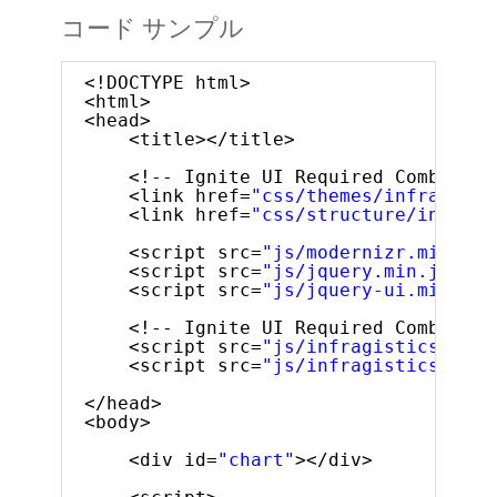
コード サンプル
<!DOCTYPE html>
<html>
<head>
<title></title>
<!-- Ignite UI Required Combined 
<link href=
"css/themes/infragisti
<link href=
"css/structure/infragi
<script src=
"js/modernizr.min.js"
<script src=
"js/jquery.min.js"
></
<script src=
"js/jquery-ui.min.js"
<!-- Ignite UI Required Combined 
<script src=
"js/infragistics.core
<script src=
"js/infragistics.dv.j
</head>
<body>
<div id=
"chart"
></div>