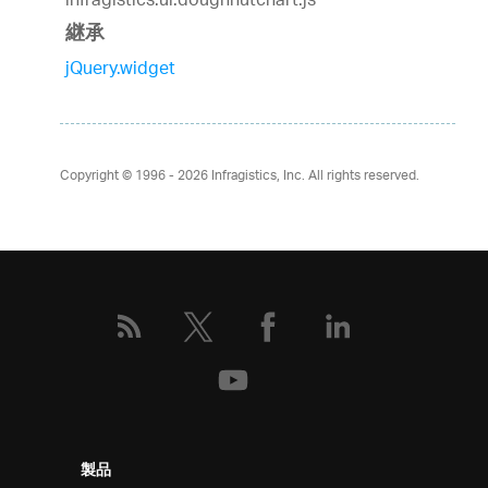
infragistics.ui.doughnutchart.js
継承
jQuery.widget
Copyright © 1996 - 2026
Infragistics, Inc. All rights reserved.
製品