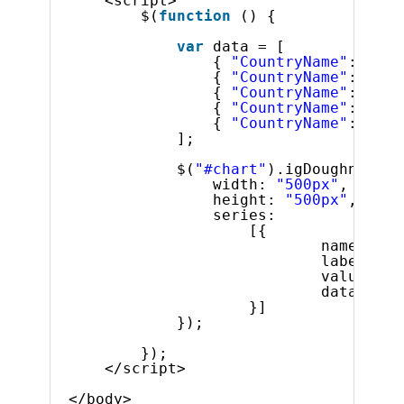
<script>
$(
function
() {
var
data = [
{ 
"CountryName"
: 
"Chi
{ 
"CountryName"
: 
"Ind
{ 
"CountryName"
: 
"Uni
{ 
"CountryName"
: 
"Ind
{ 
"CountryName"
: 
"Bra
];
$(
"#chart"
).igDoughnutCha
width: 
"500px"
,
height: 
"500px"
,
series:
[{
name: 
"Po
labelMemb
valueMemb
dataSourc
}]
});
});
</script>
</body>