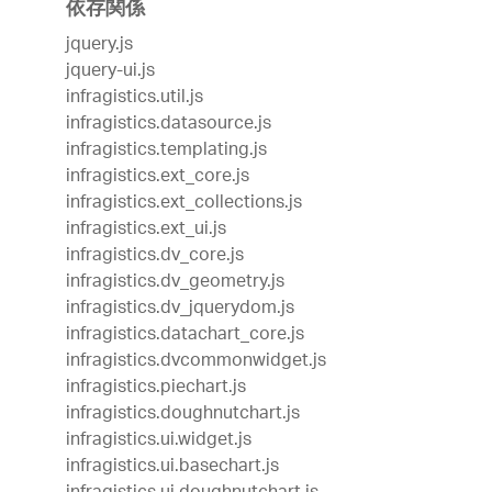
依存関係
jquery.js
jquery-ui.js
infragistics.util.js
infragistics.datasource.js
infragistics.templating.js
infragistics.ext_core.js
infragistics.ext_collections.js
infragistics.ext_ui.js
infragistics.dv_core.js
infragistics.dv_geometry.js
infragistics.dv_jquerydom.js
infragistics.datachart_core.js
infragistics.dvcommonwidget.js
infragistics.piechart.js
infragistics.doughnutchart.js
infragistics.ui.widget.js
infragistics.ui.basechart.js