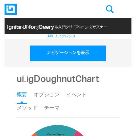
Ignite UI for jQuery
| API リファレンス
サンプル
テーマ ジェネレーター
ページ デザイナー
ヘルプ トピック
API リファレンス
ナビゲーションを表示
ui.igDoughnutChart
概要
オプション
イベント
メソッド
テーマ