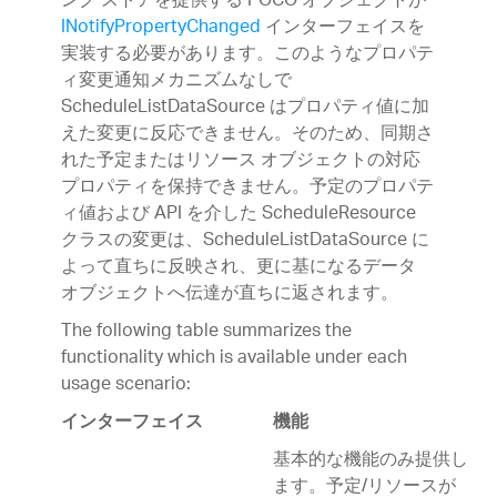
ング ストアを提供する POCO オブジェクトが
INotifyPropertyChanged
インターフェイスを
実装する必要があります。このようなプロパテ
ィ変更通知メカニズムなしで
ScheduleListDataSource はプロパティ値に加
えた変更に反応できません。そのため、同期さ
れた予定またはリソース オブジェクトの対応
プロパティを保持できません。予定のプロパテ
ィ値および API を介した ScheduleResource
クラスの変更は、ScheduleListDataSource に
よって直ちに反映され、更に基になるデータ
オブジェクトへ伝達が直ちに返されます。
The following table summarizes the
functionality which is available under each
usage scenario:
インターフェイス
機能
基本的な機能のみ提供し
ます。予定/リソースが