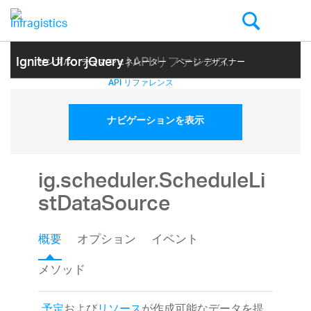
Ignite UI for jQuery
| API リファレンス
サンプル
テーマ ジェネレーター
ページ デザイナー
ヘルプ トピック
API リファレンス
ナビゲーションを表示
ig.scheduler.ScheduleLi
stDataSource
概要
オプション
イベント
メソッド
予定
および
リソース
が作成可能なデータを提