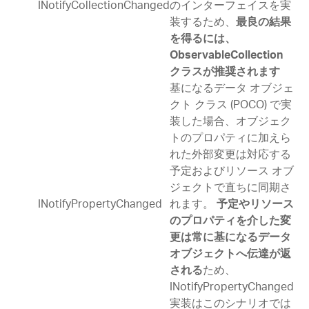
INotifyCollectionChanged
のインターフェイスを実
装するため、
最良の結果
を得るには、
ObservableCollection
クラスが推奨されます
基になるデータ オブジェ
クト クラス (POCO) で実
装した場合、オブジェク
トのプロパティに加えら
れた外部変更は対応する
予定およびリソース オブ
ジェクトで直ちに同期さ
INotifyPropertyChanged
れます。
予定やリソース
のプロパティを介した変
更は常に基になるデータ
オブジェクトへ伝達が返
ため、
される
INotifyPropertyChanged
実装はこのシナリオでは