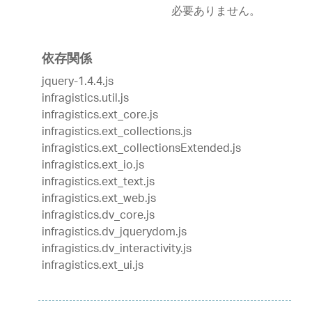
必要ありません。
依存関係
jquery-1.4.4.js
infragistics.util.js
infragistics.ext_core.js
infragistics.ext_collections.js
infragistics.ext_collectionsExtended.js
infragistics.ext_io.js
infragistics.ext_text.js
infragistics.ext_web.js
infragistics.dv_core.js
infragistics.dv_jquerydom.js
infragistics.dv_interactivity.js
infragistics.ext_ui.js