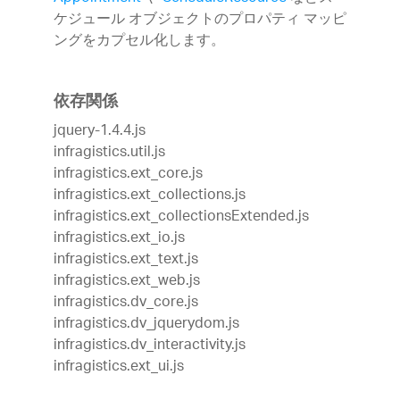
ケジュール オブジェクトのプロパティ マッピ
ングをカプセル化します。
依存関係
jquery-1.4.4.js
infragistics.util.js
infragistics.ext_core.js
infragistics.ext_collections.js
infragistics.ext_collectionsExtended.js
infragistics.ext_io.js
infragistics.ext_text.js
infragistics.ext_web.js
infragistics.dv_core.js
infragistics.dv_jquerydom.js
infragistics.dv_interactivity.js
infragistics.ext_ui.js