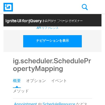
Ignite UI for jQuery
| API リファレンス
サンプル
テーマ ジェネレーター
ページ デザイナー
ヘルプ トピック
API リファレンス
ナビゲーションを表示
ig.scheduler.SchedulePr
opertyMapping
概要
オプション
イベント
メソッド
Appointment
や
ScheduleResource
などス