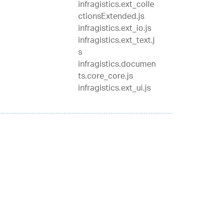
infragistics.ext_colle
ctionsExtended.js
infragistics.ext_io.js
infragistics.ext_text.j
s
infragistics.documen
ts.core_core.js
infragistics.ext_ui.js