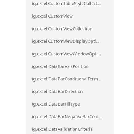
ig.excel.CustomTableStyleCollection
ig.excel.CustomView
ig.excel.CustomViewCollection
ig.excel.CustomViewDisplayOptions
ig.excel.CustomViewWindowOptions
ig.excel.DataBarAxisPosition
ig.excel.DataBarConditionalFormat
ig.excel.DataBarDirection
ig.excel.DataBarFillType
ig.excel.DataBarNegativeBarColorType
ig.excel.DataValidationCriteria