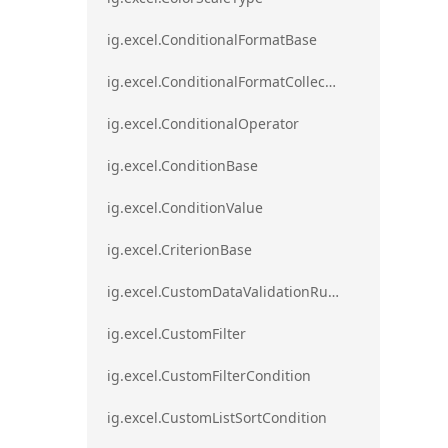
ig.excel.ConditionalFormatBase
ig.excel.ConditionalFormatCollection
ig.excel.ConditionalOperator
ig.excel.ConditionBase
ig.excel.ConditionValue
ig.excel.CriterionBase
ig.excel.CustomDataValidationRule
ig.excel.CustomFilter
ig.excel.CustomFilterCondition
ig.excel.CustomListSortCondition