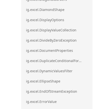
ig.excel.DiamondShape
ig.excel.DisplayOptions
ig.excel.DisplayValueCollection
ig.excel.DivideByZeroException
ig.excel.DocumentProperties
ig.excel.DuplicateConditionalFormat
ig.excel.DynamicValuesFilter
ig.excel.EllipseShape
ig.excel.EndOfStreamException
ig.excel.ErrorValue