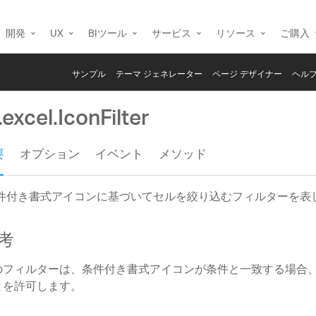
開発
UX
BIツール
サービス
リソース
ご購入
サンプル
テーマ ジェネレーター
ページ デザイナー
ヘルプ
.excel.IconFilter
要
オプション
イベント
メソッド
件付き書式アイコンに基づいてセルを絞り込むフィルターを表
考
のフィルターは、条件付き書式アイコンが条件と一致する場合
とを許可します。