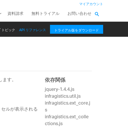
マイアカウント
資料請求
無料トライアル
お問い合わせ
 トピック
API リファレンス
トライアル版をダウンロード
します。
依存関係
jquery-1.4.4.js
infragistics.util.js
infragistics.ext_core.j
、セルが表示される
s
infragistics.ext_colle
ctions.js