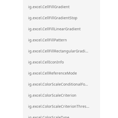
ig.excel.CellFillGradient
ig.excel.CellFillGradientStop
ig.excel.CellFillLinearGradient
ig.excel.CellFillPattern
ig.excel.CellFillRectangularGradient
ig.excel.CellIconInfo
ig.excel.CellReferenceMode
ig.excel.ColorScaleConditionalFormat
ig.excel.ColorScaleCriterion
ig.excel.ColorScaleCriterionThreshold
ig.excel.ColorScaleType