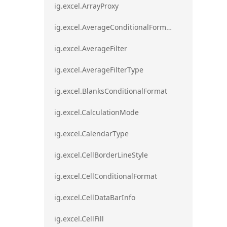
ig.excel.ArrayProxy
ig.excel.AverageConditionalFormat
ig.excel.AverageFilter
ig.excel.AverageFilterType
ig.excel.BlanksConditionalFormat
ig.excel.CalculationMode
ig.excel.CalendarType
ig.excel.CellBorderLineStyle
ig.excel.CellConditionalFormat
ig.excel.CellDataBarInfo
ig.excel.CellFill