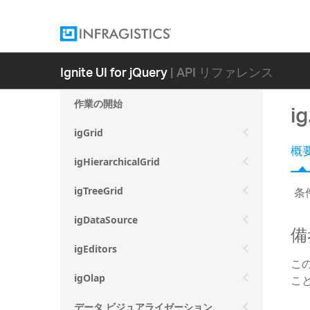
Ignite UI for jQuery
| API リファレンス
作業の開始
ig
igGrid
概
igHierarchicalGrid
条
igTreeGrid
igDataSource
備
igEditors
こ
こ
igOlap
データ ビジュアライゼーション