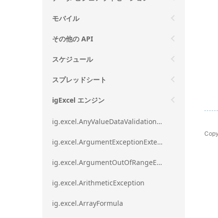
モバイル
その他の API
スケジュール
スプレッドシート
igExcel エンジン
ig.excel.AnyValueDataValidationRule
Copy
ig.excel.ArgumentExceptionExtension
ig.excel.ArgumentOutOfRangeExceptionExtension
ig.excel.ArithmeticException
ig.excel.ArrayFormula