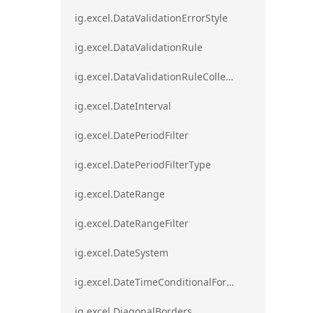
ig.excel.DataValidationErrorStyle
ig.excel.DataValidationRule
ig.excel.DataValidationRuleCollection
ig.excel.DateInterval
ig.excel.DatePeriodFilter
ig.excel.DatePeriodFilterType
ig.excel.DateRange
ig.excel.DateRangeFilter
ig.excel.DateSystem
ig.excel.DateTimeConditionalFormat
ig.excel.DiagonalBorders