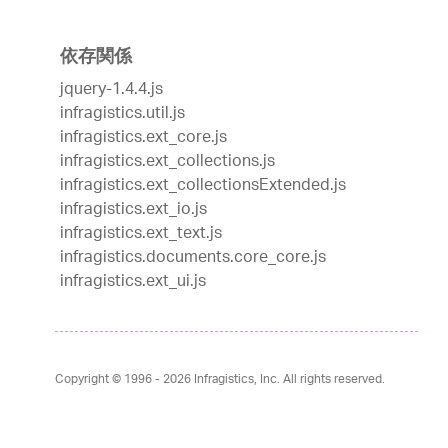
依存関係
jquery-1.4.4.js
infragistics.util.js
infragistics.ext_core.js
infragistics.ext_collections.js
infragistics.ext_collectionsExtended.js
infragistics.ext_io.js
infragistics.ext_text.js
infragistics.documents.core_core.js
infragistics.ext_ui.js
Copyright © 1996 - 2026
Infragistics, Inc. All rights reserved.