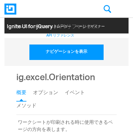
Ignite UI for jQuery
| API リファレンス
サンプル
テーマ ジェネレーター
ページ デザイナー
ヘルプ トピック
API リファレンス
ナビゲーションを表示
ig.excel.Orientation
概要
オプション
イベント
メソッド
ワークシートが印刷される時に使用できるペ
ージの方向を表します。