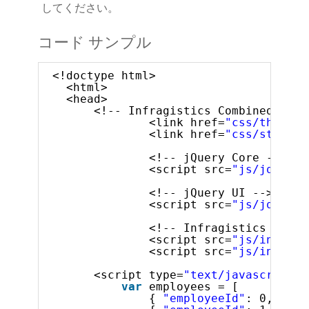
してください。
コード サンプル
<!doctype html>
<html>
<head>
<!-- Infragistics Combined CSS 
<link href=
"css/themes/
<link href=
"css/structu
<!-- jQuery Core -->
<script src=
"js/jquery.
<!-- jQuery UI -->
<script src=
"js/jquery-
<!-- Infragistics Combi
<script src=
"js/infragi
<script src=
"js/infragi
<script type=
"text/javascript"
>
var
employees = [
{ 
"employeeId"
: 0, 
"sup