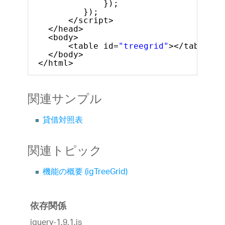
});
});
</script>
</head>
<body>
<table id=
"treegrid"
></table>
</body>
</html>
関連サンプル
貸借対照表
関連トピック
機能の概要 (igTreeGrid)
依存関係
jquery-1.9.1.js