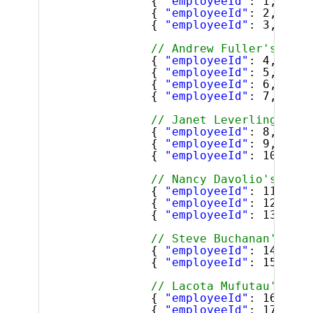
{ 
"employeeId"
: 1, 
"sup
{ 
"employeeId"
: 2, 
"sup
{ 
"employeeId"
: 3, 
"sup
// Andrew Fuller's dire
{ 
"employeeId"
: 4, 
"sup
{ 
"employeeId"
: 5, 
"sup
{ 
"employeeId"
: 6, 
"sup
{ 
"employeeId"
: 7, 
"sup
// Janet Leverling's di
{ 
"employeeId"
: 8, 
"sup
{ 
"employeeId"
: 9, 
"sup
{ 
"employeeId"
: 10, 
"su
// Nancy Davolio's dire
{ 
"employeeId"
: 11, 
"su
{ 
"employeeId"
: 12, 
"su
{ 
"employeeId"
: 13, 
"su
// Steve Buchanan's dir
{ 
"employeeId"
: 14, 
"su
{ 
"employeeId"
: 15, 
"su
// Lacota Mufutau's dir
{ 
"employeeId"
: 16, 
"su
{ 
"employeeId"
: 17, 
"su