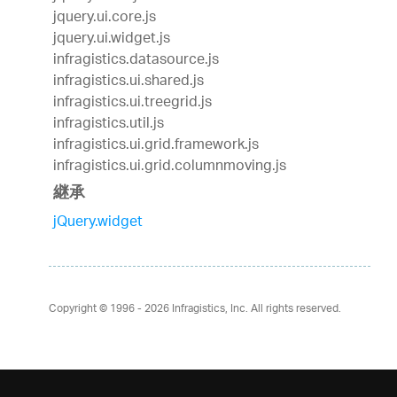
jquery.ui.core.js
jquery.ui.widget.js
infragistics.datasource.js
infragistics.ui.shared.js
infragistics.ui.treegrid.js
infragistics.util.js
infragistics.ui.grid.framework.js
infragistics.ui.grid.columnmoving.js
継承
jQuery.widget
Copyright © 1996 - 2026
Infragistics, Inc. All rights reserved.