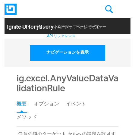
Ignite UI for jQuery
| API リファレンス
サンプル
テーマ ジェネレーター
ページ デザイナー
ヘルプ トピック
API リファレンス
ナビゲーションを表示
ig.excel.AnyValueDataVa
lidationRule
概要
オプション
イベント
メソッド
任意の値のターゲット セルへの設定を許可す