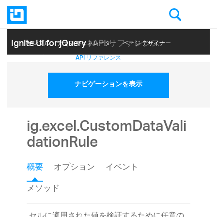
Ignite UI for jQuery
| API リファレンス
サンプル
テーマ ジェネレーター
ページ デザイナー
ヘルプ トピック
API リファレンス
ナビゲーションを表示
ig.excel.CustomDataVali
dationRule
概要
オプション
イベント
メソッド
セルに適用された値を検証するために任意の