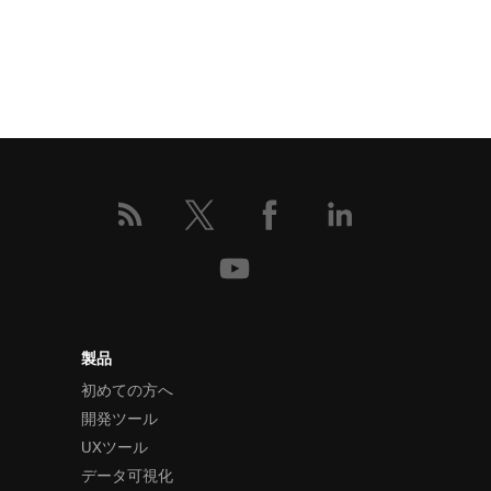
製品
初めての方へ
開発ツール
UXツール
データ可視化