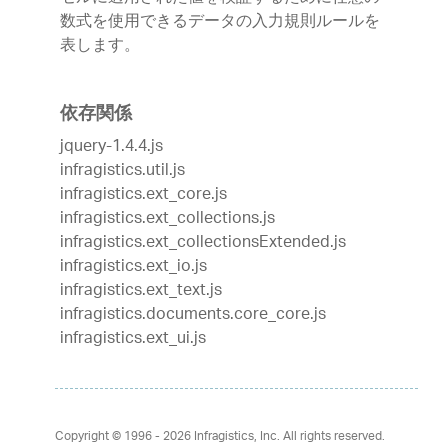
数式を使用できるデータの入力規則ルールを
表します。
依存関係
jquery-1.4.4.js
infragistics.util.js
infragistics.ext_core.js
infragistics.ext_collections.js
infragistics.ext_collectionsExtended.js
infragistics.ext_io.js
infragistics.ext_text.js
infragistics.documents.core_core.js
infragistics.ext_ui.js
Copyright © 1996 - 2026
Infragistics, Inc. All rights reserved.