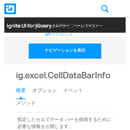
Ignite UI for jQuery
| API リファレンス
サンプル
テーマ ジェネレーター
ページ デザイナー
ヘルプ トピック
API リファレンス
ナビゲーションを表示
ig.excel.CellDataBarInfo
概要
オプション
イベント
メソッド
指定したセルでデータ バーを描画するために
必要な情報を公開します。