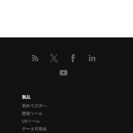
製品
初めての方へ
開発ツール
UXツール
データ可視化