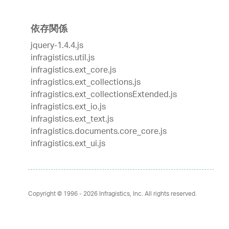
依存関係
jquery-1.4.4.js
infragistics.util.js
infragistics.ext_core.js
infragistics.ext_collections.js
infragistics.ext_collectionsExtended.js
infragistics.ext_io.js
infragistics.ext_text.js
infragistics.documents.core_core.js
infragistics.ext_ui.js
Copyright © 1996 - 2026
Infragistics, Inc. All rights reserved.