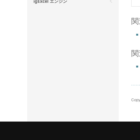
igExcel エンジン
関
関
Copy