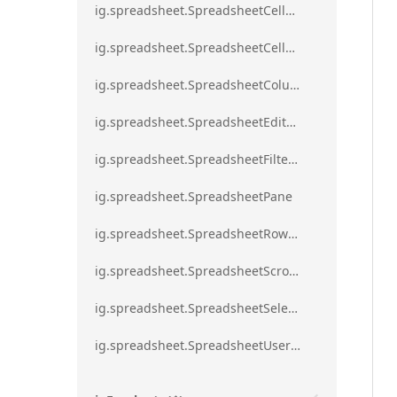
ig.spreadsheet.SpreadsheetCellRangeBorders
ig.spreadsheet.SpreadsheetCellRangeFormat
ig.spreadsheet.SpreadsheetColumnScrollRegion
ig.spreadsheet.SpreadsheetEditModeValidationErrorAction
ig.spreadsheet.SpreadsheetFilterDialogOption
ig.spreadsheet.SpreadsheetPane
ig.spreadsheet.SpreadsheetRowScrollRegion
ig.spreadsheet.SpreadsheetScrollRegion
ig.spreadsheet.SpreadsheetSelection
ig.spreadsheet.SpreadsheetUserPromptTrigger