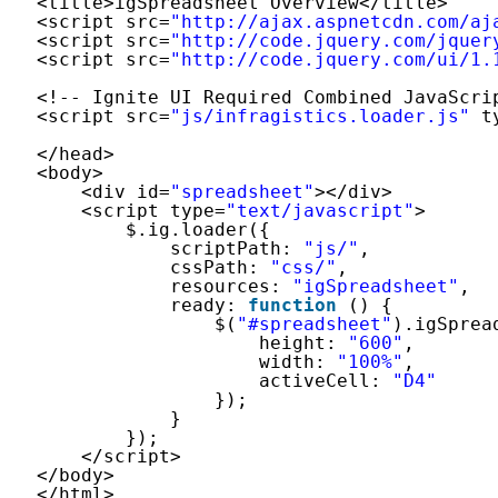
<title>igSpreadsheet Overview</title>
<script src=
"http://ajax.aspnetcdn.com/aj
<script src=
"http://code.jquery.com/jquer
<script src=
"http://code.jquery.com/ui/1.
<!-- Ignite UI Required Combined JavaScri
<script src=
"js/infragistics.loader.js"
t
</head>
<body>
<div id=
"spreadsheet"
></div>
<script type=
"text/javascript"
>
$.ig.loader({
scriptPath: 
"js/"
,
cssPath: 
"css/"
,
resources: 
"igSpreadsheet"
,
ready: 
function
() {
$(
"#spreadsheet"
).igSprea
height: 
"600"
,
width: 
"100%"
,
activeCell: 
"D4"
});
}
});
</script>
</body>
</html>