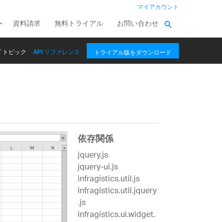
マイアカウント
資料請求
無料トライアル
お問い合わせ
 トピック
API リファレンス
トライアル版をダウンロード
依存関係
jquery.js
jquery-ui.js
infragistics.util.js
infragistics.util.jquery
.js
infragistics.ui.widget.