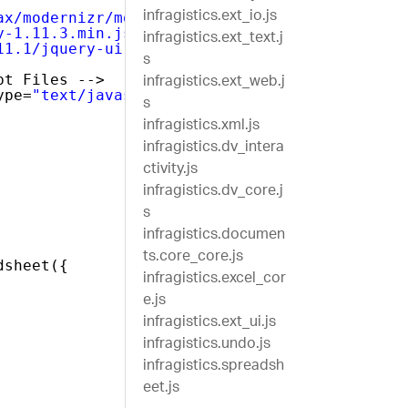
infragistics.ext_io.js
ax/modernizr/modernizr-2.8.3.js"
></script>
infragistics.ext_text.j
y-1.11.3.min.js"
></script>
11.1/jquery-ui.min.js"
></script>
s
infragistics.ext_web.j
pt Files -->
ype=
"text/javascript"
></script>
s
infragistics.xml.js
infragistics.dv_intera
ctivity.js
infragistics.dv_core.j
s
infragistics.documen
ts.core_core.js
dsheet({
infragistics.excel_cor
e.js
infragistics.ext_ui.js
infragistics.undo.js
infragistics.spreadsh
eet.js