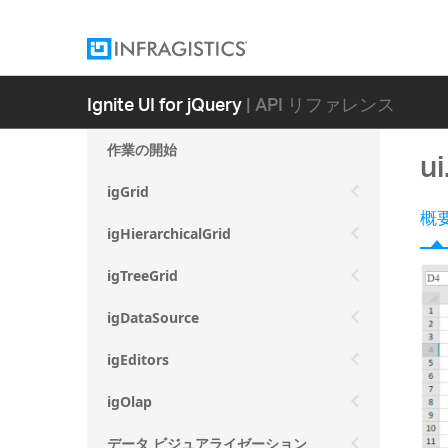
Ignite UI for jQuery
| API リファレンス
作業の開始
u
igGrid
概
igHierarchicalGrid
igTreeGrid
igDataSource
igEditors
igOlap
データ ビジュアライゼーション