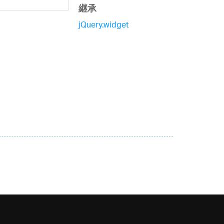
継承
jQuery.widget