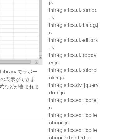
js
infragistics.ui.combo
.js
infragistics.ui.dialog.j
s
infragistics.ui.editors
.js
infragistics.ui.popov
er.js
infragistics.ui.colorpi
l Library でサポー
cker.js
タの表示ができま
infragistics.dv_jquery
式などが含まれま
dom.js
infragistics.ext_core.j
s
infragistics.ext_colle
ctions.js
infragistics.ext_colle
ctionsextended.js