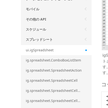
モバイル
その他の API
スケジュール
スプレッドシート
ui.igSpreadsheet
ig
ト
ig.spreadsheet.ComboBoxListItem
す
ig.spreadsheet.SpreadsheetAction
す
ig.spreadsheet.SpreadsheetCell
コ
ig.spreadsheet.SpreadsheetCellEditMode
ig.spreadsheet.SpreadsheetCellRange