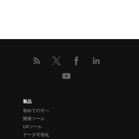
製品
初めての方へ
開発ツール
UXツール
データ可視化