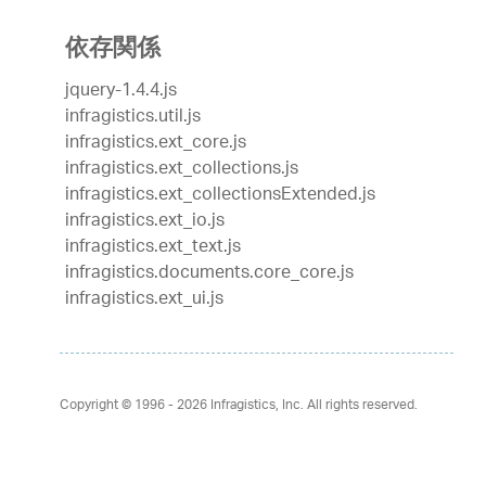
依存関係
jquery-1.4.4.js
infragistics.util.js
infragistics.ext_core.js
infragistics.ext_collections.js
infragistics.ext_collectionsExtended.js
infragistics.ext_io.js
infragistics.ext_text.js
infragistics.documents.core_core.js
infragistics.ext_ui.js
Copyright © 1996 - 2026
Infragistics, Inc. All rights reserved.