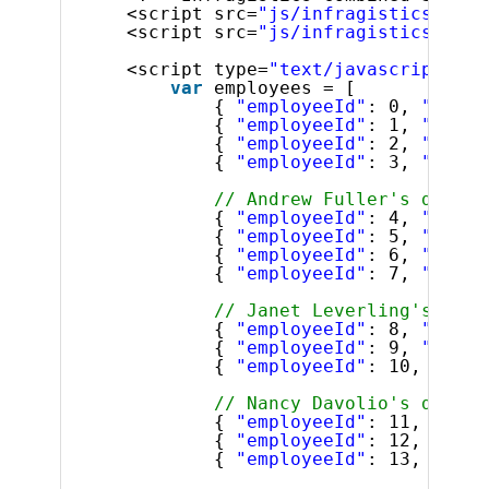
<script src=
"js/infragistics.core
<script src=
"js/infragistics.lob.
<script type=
"text/javascript"
>
var
employees = [
{ 
"employeeId"
: 0, 
"super
{ 
"employeeId"
: 1, 
"super
{ 
"employeeId"
: 2, 
"super
{ 
"employeeId"
: 3, 
"super
// Andrew Fuller's direct
{ 
"employeeId"
: 4, 
"super
{ 
"employeeId"
: 5, 
"super
{ 
"employeeId"
: 6, 
"super
{ 
"employeeId"
: 7, 
"super
// Janet Leverling's dire
{ 
"employeeId"
: 8, 
"super
{ 
"employeeId"
: 9, 
"super
{ 
"employeeId"
: 10, 
"supe
// Nancy Davolio's direct
{ 
"employeeId"
: 11, 
"supe
{ 
"employeeId"
: 12, 
"supe
{ 
"employeeId"
: 13, 
"supe