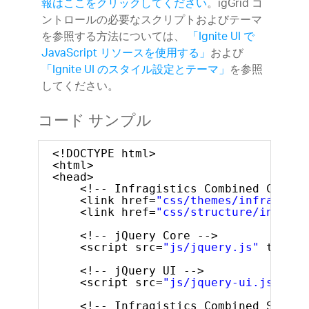
報はここをクリックしてください
。igGrid コ
ントロールの必要なスクリプトおよびテーマ
を参照する方法については、
「Ignite UI で
JavaScript リソースを使用する」
および
「Ignite UI のスタイル設定とテーマ」
を参照
してください。
コード サンプル
<!DOCTYPE html>
<html>
<head>
<!-- Infragistics Combined CSS --
<link href=
"css/themes/infragisti
<link href=
"css/structure/infragi
<!-- jQuery Core -->
<script src=
"js/jquery.js"
type=
"
<!-- jQuery UI -->
<script src=
"js/jquery-ui.js"
typ
<!-- Infragistics Combined Script