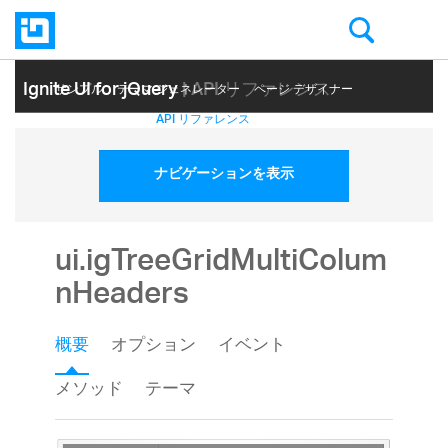
Ignite UI for jQuery
| API リファレンス
サンプル
テーマ ジェネレーター
ページ デザイナー
ヘルプ トピック
API リファレンス
ナビゲーションを表示
ui.igTreeGridMultiColum
nHeaders
概要
オプション
イベント
メソッド
テーマ