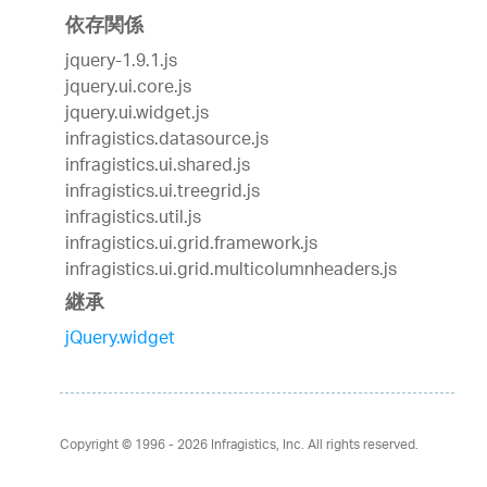
依存関係
jquery-1.9.1.js
jquery.ui.core.js
jquery.ui.widget.js
infragistics.datasource.js
infragistics.ui.shared.js
infragistics.ui.treegrid.js
infragistics.util.js
infragistics.ui.grid.framework.js
infragistics.ui.grid.multicolumnheaders.js
継承
jQuery.widget
Copyright © 1996 - 2026
Infragistics, Inc. All rights reserved.