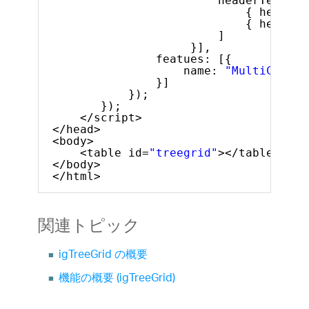
headerText: 
"
{ headerT
{ headerT
]
}],
featues: [{
name: 
"MultiColumn
}]
});
});
</script>
</head>
<body>
<table id=
"treegrid"
></table>
</body>
</html>
関連トピック
igTreeGrid の概要
機能の概要 (igTreeGrid)