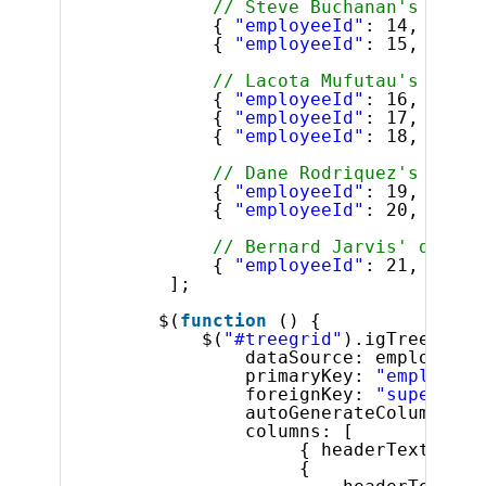
// Steve Buchanan's direc
{ 
"employeeId"
: 14, 
"supe
{ 
"employeeId"
: 15, 
"supe
// Lacota Mufutau's direc
{ 
"employeeId"
: 16, 
"supe
{ 
"employeeId"
: 17, 
"supe
{ 
"employeeId"
: 18, 
"supe
// Dane Rodriquez's direc
{ 
"employeeId"
: 19, 
"supe
{ 
"employeeId"
: 20, 
"supe
// Bernard Jarvis' direct
{ 
"employeeId"
: 21, 
"supe
];
$(
function
() {
$(
"#treegrid"
).igTreeGrid(
dataSource: employees,
primaryKey: 
"employeeI
foreignKey: 
"superviso
autoGenerateColumns: 
f
columns: [
{ headerText: 
"ID
{