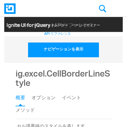
Ignite UI for jQuery
| API リファレンス
サンプル
テーマ ジェネレーター
ページ デザイナー
ヘルプ トピック
API リファレンス
ナビゲーションを表示
ig.excel.CellBorderLineS
tyle
概要
オプション
イベント
メソッド
セル境界線のスタイルを表します。