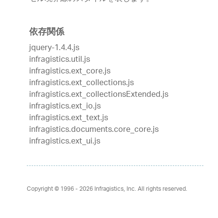
依存関係
jquery-1.4.4.js
infragistics.util.js
infragistics.ext_core.js
infragistics.ext_collections.js
infragistics.ext_collectionsExtended.js
infragistics.ext_io.js
infragistics.ext_text.js
infragistics.documents.core_core.js
infragistics.ext_ui.js
Copyright © 1996 - 2026
Infragistics, Inc. All rights reserved.