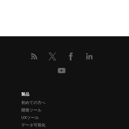
製品
初めての方へ
開発ツール
UXツール
データ可視化