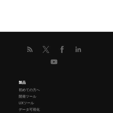
製品
初めての方へ
開発ツール
UXツール
データ可視化