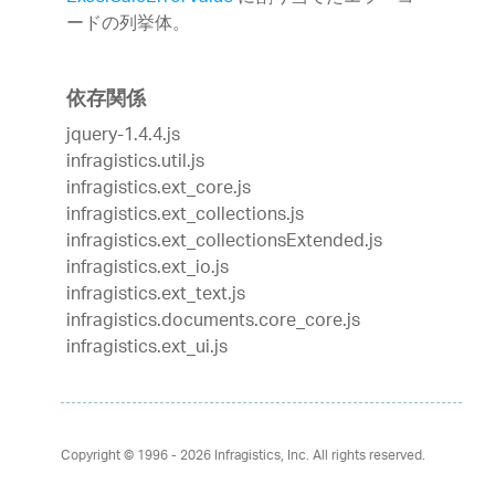
ードの列挙体。
依存関係
jquery-1.4.4.js
infragistics.util.js
infragistics.ext_core.js
infragistics.ext_collections.js
infragistics.ext_collectionsExtended.js
infragistics.ext_io.js
infragistics.ext_text.js
infragistics.documents.core_core.js
infragistics.ext_ui.js
Copyright © 1996 - 2026
Infragistics, Inc. All rights reserved.