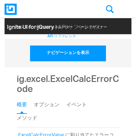
Ignite UI for jQuery
| API リファレンス
サンプル
テーマ ジェネレーター
ページ デザイナー
ヘルプ トピック
API リファレンス
ナビゲーションを表示
ig.excel.ExcelCalcErrorC
ode
概要
オプション
イベント
メソッド
ExcelCalcErrorValue
に割り当てたエラーコ