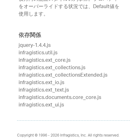
をオーバーライドする状況では、Default値を
使用します。
依存関係
jquery-1.4.4.js
infragistics.util.js
infragistics.ext_core.js
infragistics.ext_collections.js
infragistics.ext_collectionsExtended.js
infragistics.ext_io.js
infragistics.ext_text.js
infragistics.documents.core_core.js
infragistics.ext_ui.js
Copyright © 1996 - 2026
Infragistics, Inc. All rights reserved.