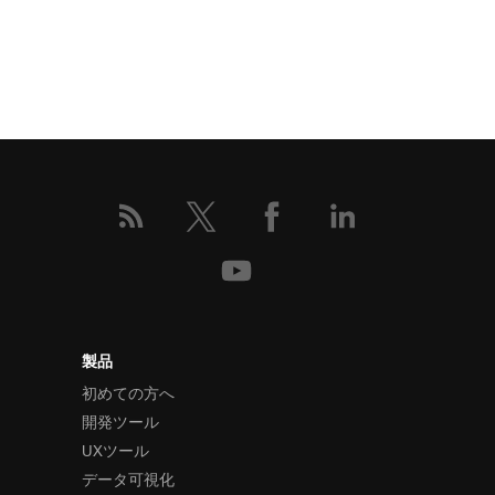
製品
初めての方へ
開発ツール
UXツール
データ可視化