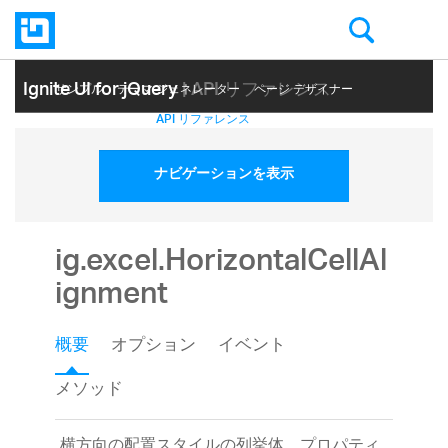
Ignite UI for jQuery
| API リファレンス
サンプル
テーマ ジェネレーター
ページ デザイナー
ヘルプ トピック
API リファレンス
ナビゲーションを表示
ig.excel.HorizontalCellAl
ignment
概要
オプション
イベント
メソッド
横方向の配置スタイルの列挙体。プロパティ