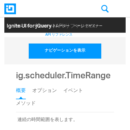
Ignite UI for jQuery
| API リファレンス
サンプル
テーマ ジェネレーター
ページ デザイナー
ヘルプ トピック
API リファレンス
ナビゲーションを表示
ig.scheduler.TimeRange
概要
オプション
イベント
メソッド
連続の時間範囲を表します。