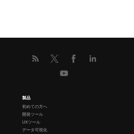
製品
初めての方へ
開発ツール
UXツール
データ可視化