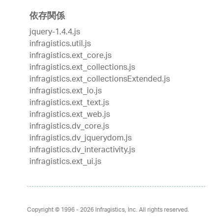
依存関係
jquery-1.4.4.js
infragistics.util.js
infragistics.ext_core.js
infragistics.ext_collections.js
infragistics.ext_collectionsExtended.js
infragistics.ext_io.js
infragistics.ext_text.js
infragistics.ext_web.js
infragistics.dv_core.js
infragistics.dv_jquerydom.js
infragistics.dv_interactivity.js
infragistics.ext_ui.js
Copyright © 1996 - 2026
Infragistics, Inc. All rights reserved.