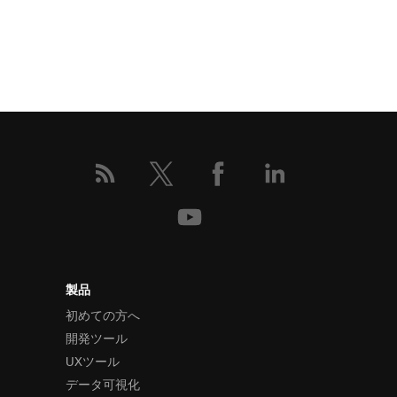
製品
初めての方へ
開発ツール
UXツール
データ可視化