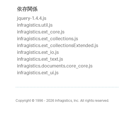
依存関係
jquery-1.4.4.js
infragistics.util.js
infragistics.ext_core.js
infragistics.ext_collections.js
infragistics.ext_collectionsExtended.js
infragistics.ext_io.js
infragistics.ext_text.js
infragistics.documents.core_core.js
infragistics.ext_ui.js
Copyright © 1996 - 2026
Infragistics, Inc. All rights reserved.