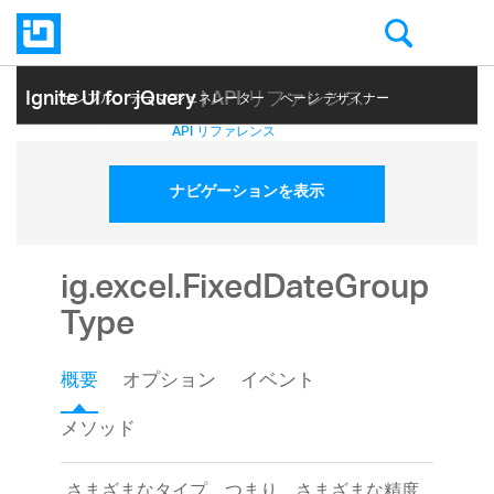
Ignite UI for jQuery
| API リファレンス
サンプル
テーマ ジェネレーター
ページ デザイナー
ヘルプ トピック
API リファレンス
ナビゲーションを表示
ig.excel.FixedDateGroup
Type
概要
オプション
イベント
メソッド
さまざまなタイプ、つまり、さまざまな精度