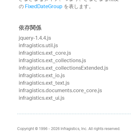
の
FixedDateGroup
を表します。
依存関係
jquery-1.4.4.js
infragistics.util.js
infragistics.ext_core.js
infragistics.ext_collections.js
infragistics.ext_collectionsExtended.js
infragistics.ext_io.js
infragistics.ext_text.js
infragistics.documents.core_core.js
infragistics.ext_ui.js
Copyright © 1996 - 2026
Infragistics, Inc. All rights reserved.