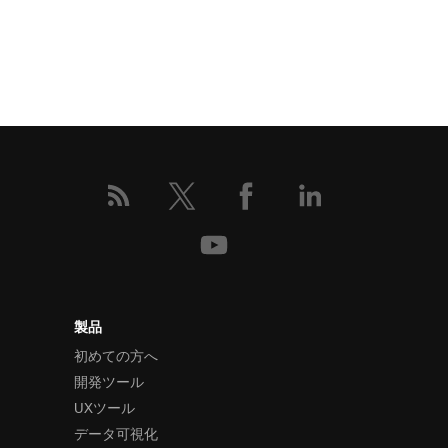
製品
初めての方へ
開発ツール
UXツール
データ可視化