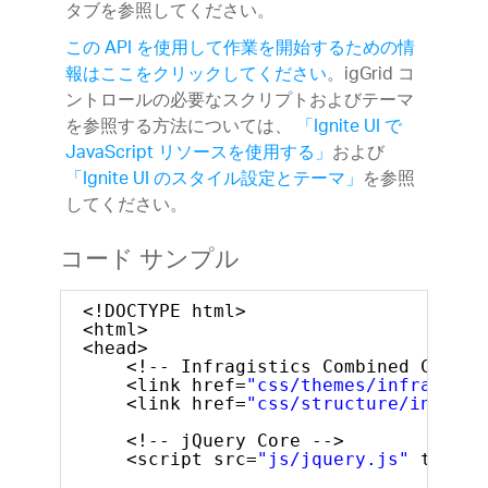
タブを参照してください。
この API を使用して作業を開始するための情
報はここをクリックしてください
。igGrid コ
ントロールの必要なスクリプトおよびテーマ
を参照する方法については、
「Ignite UI で
JavaScript リソースを使用する」
および
「Ignite UI のスタイル設定とテーマ」
を参照
してください。
コード サンプル
<!DOCTYPE html>
<html>
<head>
<!-- Infragistics Combined CSS --
<link href=
"css/themes/infragisti
<link href=
"css/structure/infragi
<!-- jQuery Core -->
<script src=
"js/jquery.js"
type=
"