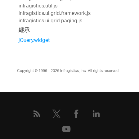
infragistics.util.js
infragistics.ui.grid.framework.js
infragistics.ui.grid.paging.js
継承
jQuery.widget
Copyright © 1996 - 2026
Infragistics, Inc. All rights reserved.