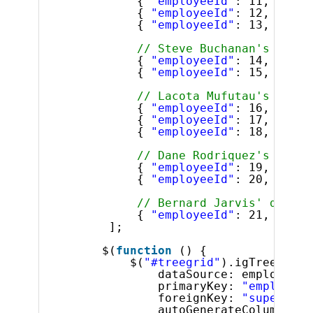
{ 
"employeeId"
: 11, 
"supe
{ 
"employeeId"
: 12, 
"supe
{ 
"employeeId"
: 13, 
"supe
// Steve Buchanan's direc
{ 
"employeeId"
: 14, 
"supe
{ 
"employeeId"
: 15, 
"supe
// Lacota Mufutau's direc
{ 
"employeeId"
: 16, 
"supe
{ 
"employeeId"
: 17, 
"supe
{ 
"employeeId"
: 18, 
"supe
// Dane Rodriquez's direc
{ 
"employeeId"
: 19, 
"supe
{ 
"employeeId"
: 20, 
"supe
// Bernard Jarvis' direct
{ 
"employeeId"
: 21, 
"supe
];
$(
function
() {
$(
"#treegrid"
).igTreeGrid(
dataSource: employees,
primaryKey: 
"employeeI
foreignKey: 
"superviso
autoGenerateColumns: 
f