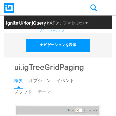
Ignite UI for jQuery
| API リファレンス
サンプル
テーマ ジェネレーター
ページ デザイナー
ヘルプ トピック
API リファレンス
ナビゲーションを表示
ui.igTreeGridPaging
概要
オプション
イベント
メソッド
テーマ