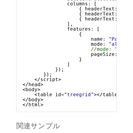
columns: [
{ headerText: 
"ID"
{ headerText: 
"Fir
{ headerText: 
"Las
],
features: [
{
name: 
"Paging"
mode: 
"allLeve
//mode: "rootL
pageSize: 10
}
]
});
});
</script>
</head>
<body>
<table id=
"treegrid"
></table>
</body>
</html>
関連サンプル