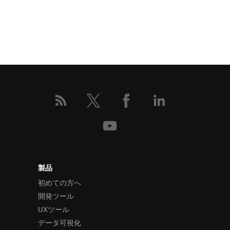
製品
初めての方へ
開発ツール
UXツール
データ可視化