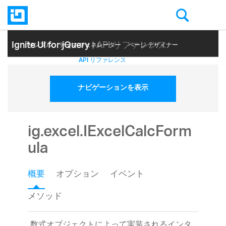
Ignite UI for jQuery
| API リファレンス
サンプル
テーマ ジェネレーター
ページ デザイナー
ヘルプ トピック
API リファレンス
ナビゲーションを表示
ig.excel.IExcelCalcForm
ula
概要
オプション
イベント
メソッド
数式オブジェクトによって実装されるインタ