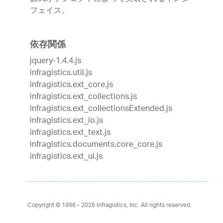
フェイス。
依存関係
jquery-1.4.4.js
infragistics.util.js
infragistics.ext_core.js
infragistics.ext_collections.js
infragistics.ext_collectionsExtended.js
infragistics.ext_io.js
infragistics.ext_text.js
infragistics.documents.core_core.js
infragistics.ext_ui.js
Copyright © 1996 - 2026
Infragistics, Inc. All rights reserved.