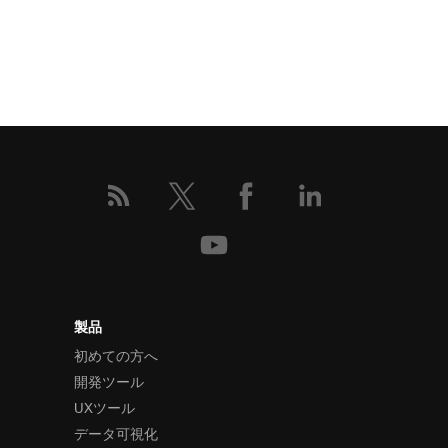
製品
初めての方へ
開発ツール
UXツール
データ可視化