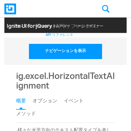
Ignite UI for jQuery
| API リファレンス
サンプル
テーマ ジェネレーター
ページ デザイナー
ヘルプ トピック
API リファレンス
ナビゲーションを表示
ig.excel.HorizontalTextAl
ignment
概要
オプション
イベント
メソッド
様々な水平方向のテキスト配置タイプを表し