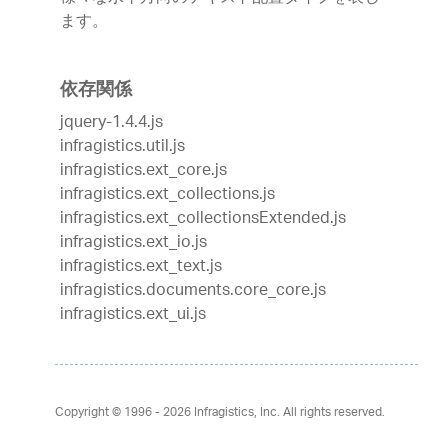
ます。
依存関係
jquery-1.4.4.js
infragistics.util.js
infragistics.ext_core.js
infragistics.ext_collections.js
infragistics.ext_collectionsExtended.js
infragistics.ext_io.js
infragistics.ext_text.js
infragistics.documents.core_core.js
infragistics.ext_ui.js
Copyright © 1996 - 2026
Infragistics, Inc. All rights reserved.