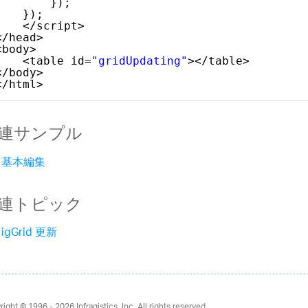
});
});
</script>
</head>
<body>
<table id=
"gridUpdating"
></table>
</body>
</html>
連サンプル
基本編集
連トピック
igGrid 更新
right © 1996 - 2026
Infragistics, Inc. All rights reserved.