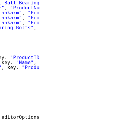
t Ball Bearings"
, 
"ProductNumber"
: 
"BE-2908"
e"
, 
"ProductNumber"
: 
"BL-2036"
},
rankarm"
, 
"ProductNumber"
: 
"CA-5965"
},
rankarm"
, 
"ProductNumber"
: 
"CA-6738"
},
rankarm"
, 
"ProductNumber"
: 
"CA-7457"
},
nring Bolts"
, 
"ProductNumber"
: 
"CB-2903"
}
ey: 
"ProductID"
, dataType: 
"number"
},
 key: 
"Name"
, dataType: 
"string"
},
"
, key: 
"ProductNumber"
, dataType: 
"string"
}
 editorOptions: { type: 
"numeric"
, disabled: 