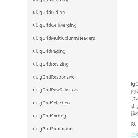
ui.igGridHiding
ui.igGridCellMerging
ui.igGridMultiColumnHeaders
ui.igGridPaging
ui.igGridResizing
ui.igGridResponsive
ig
ui.igGridRowSelectors
内
さ
ui.igGridSelection
ま
詳
ui.igGridSorting
以
ui.igGridSummaries
こ