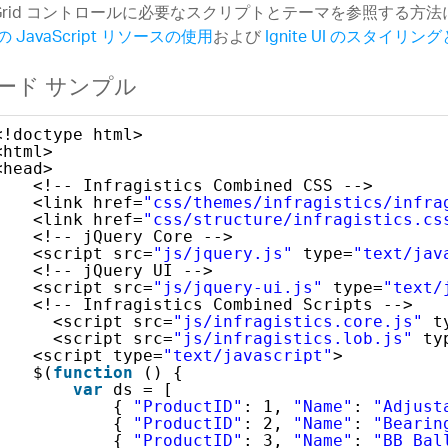
gGrid コントロールに必要なスクリプトとテーマを参照する方
 の JavaScript リソースの使用
および
Ignite UI のスタイリ
ード サンプル
<!doctype html>
<html>
<head>
<!-- Infragistics Combined CSS -->
<link href=
"css/themes/infragistics/infra
<link href=
"css/structure/infragistics.cs
<!-- jQuery Core -->
<script src=
"js/jquery.js"
type=
"text/jav
<!-- jQuery UI -->
<script src=
"js/jquery-ui.js"
type=
"text/
<!-- Infragistics Combined Scripts -->
<script src=
"js/infragistics.core.js"
t
<script src=
"js/infragistics.lob.js"
ty
<script type=
"text/javascript"
>
$(
function
() {
var
ds = [
{ 
"ProductID"
: 1, 
"Name"
: 
"Adjust
{ 
"ProductID"
: 2, 
"Name"
: 
"Bearin
{ 
"ProductID"
: 3, 
"Name"
: 
"BB Bal