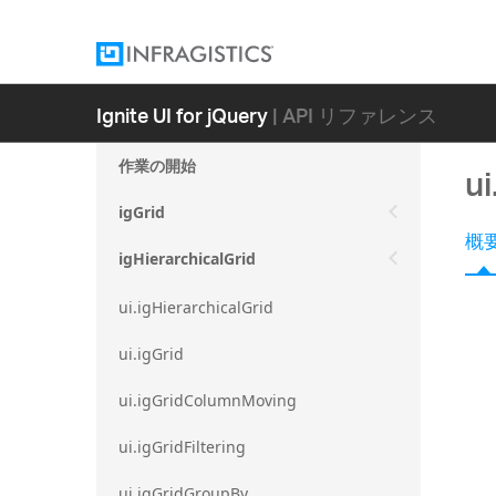
Ignite UI for jQuery
| API リファレンス
作業の開始
ui
igGrid
概
igHierarchicalGrid
ui.igHierarchicalGrid
ui.igGrid
ui.igGridColumnMoving
ui.igGridFiltering
ui.igGridGroupBy