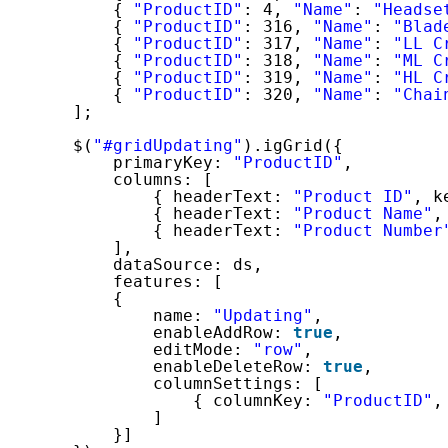
{ 
"ProductID"
: 4, 
"Name"
: 
"Headse
{ 
"ProductID"
: 316, 
"Name"
: 
"Blad
{ 
"ProductID"
: 317, 
"Name"
: 
"LL C
{ 
"ProductID"
: 318, 
"Name"
: 
"ML C
{ 
"ProductID"
: 319, 
"Name"
: 
"HL C
{ 
"ProductID"
: 320, 
"Name"
: 
"Chai
];
$(
"#gridUpdating"
).igGrid({
primaryKey: 
"ProductID"
,
columns: [
{ headerText: 
"Product ID"
, k
{ headerText: 
"Product Name"
,
{ headerText: 
"Product Number
],
dataSource: ds,
features: [
{
name: 
"Updating"
,
enableAddRow: 
true
,
editMode: 
"row"
,
enableDeleteRow: 
true
,
columnSettings: [
{ columnKey: 
"ProductID"
,
]
}]