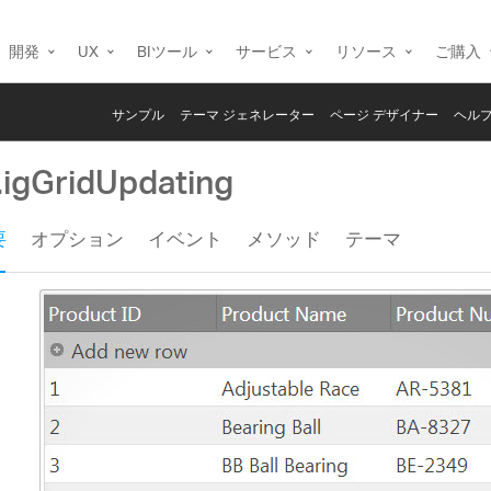
開発
UX
BIツール
サービス
リソース
ご購入
サンプル
テーマ ジェネレーター
ページ デザイナー
ヘルプ
.igGridUpdating
要
オプション
イベント
メソッド
テーマ