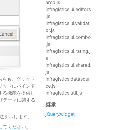
ared.js
infragistics.ui.editors
.js
infragistics.ui.validat
or.js
infragistics.ui.combo
.js
infragistics.ui.rating.j
s
infragistics.ui.shared.
js
ルはどちらも、グリッド
infragistics.datasour
リッドにバインド
ce.js
する機能を提供し
infragistics.util.js
よびテーマに関する
継承
jQuery.widget
方法を示します。
クしてください
。