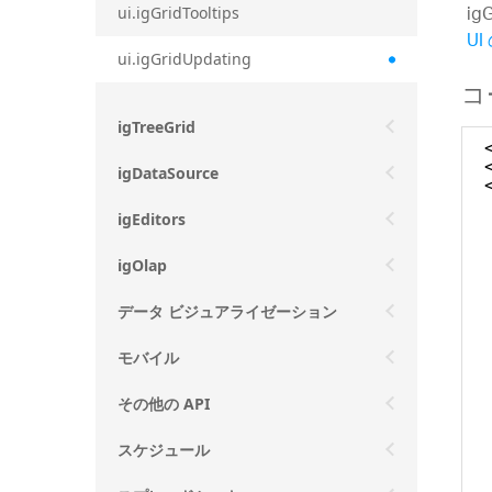
i
ui.igGridTooltips
UI
ui.igGridUpdating
コ
igTreeGrid
igDataSource
igEditors
igOlap
データ ビジュアライゼーション
モバイル
その他の API
スケジュール