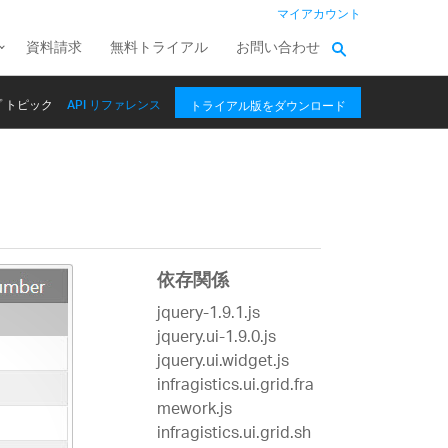
マイアカウント
資料請求
無料トライアル
お問い合わせ
 トピック
API リファレンス
トライアル版をダウンロード
依存関係
jquery-1.9.1.js
jquery.ui-1.9.0.js
jquery.ui.widget.js
infragistics.ui.grid.fra
mework.js
infragistics.ui.grid.sh