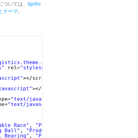
法については、
Ignite
ングとテーマ
。
gistics.theme.css"
rel=
"stylesheet"
type=
"tex
s"
rel=
"stylesheet"
type=
"text/css"
/>
ascript"
></script>
javascript"
></script>
ype=
"text/javascript"
></script>
pe=
"text/javascript"
></script>
able Race"
, 
"ProductNumber"
: 
"AR-5381"
},
g Ball"
, 
"ProductNumber"
: 
"BA-8327"
},
l Bearing"
, 
"ProductNumber"
: 
"BE-2349"
},