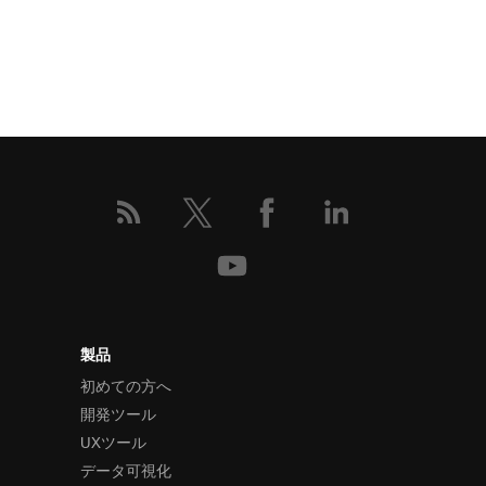
製品
初めての方へ
開発ツール
UXツール
データ可視化