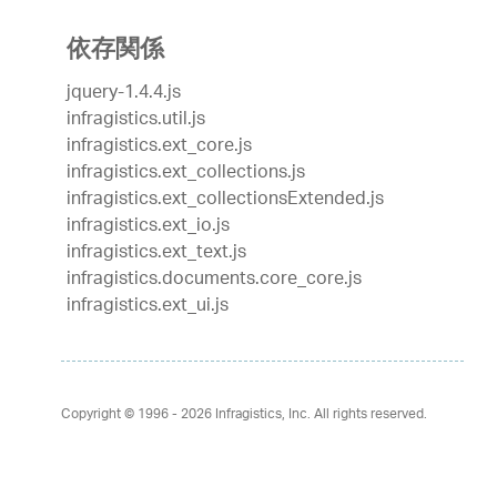
依存関係
jquery-1.4.4.js
infragistics.util.js
infragistics.ext_core.js
infragistics.ext_collections.js
infragistics.ext_collectionsExtended.js
infragistics.ext_io.js
infragistics.ext_text.js
infragistics.documents.core_core.js
infragistics.ext_ui.js
Copyright © 1996 - 2026
Infragistics, Inc. All rights reserved.