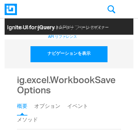
Ignite UI for jQuery
| API リファレンス
サンプル
テーマ ジェネレーター
ページ デザイナー
ヘルプ トピック
API リファレンス
ナビゲーションを表示
ig.excel.WorkbookSave
Options
概要
オプション
イベント
メソッド