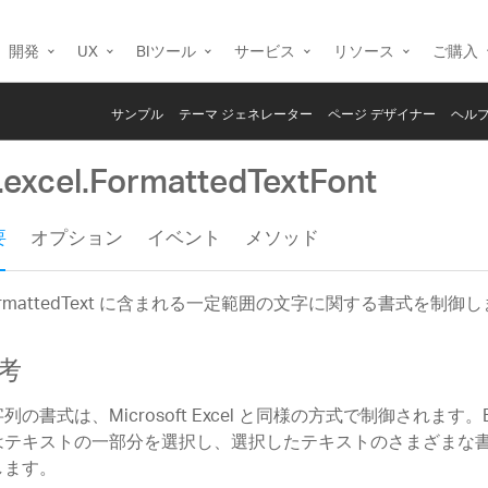
開発
UX
BIツール
サービス
リソース
ご購入
サンプル
テーマ ジェネレーター
ページ デザイナー
ヘルプ
g.excel.FormattedTextFont
要
オプション
イベント
メソッド
ormattedText に含まれる一定範囲の文字に関する書式を制御
考
列の書式は、Microsoft Excel と同様の方式で制御されます。E
はテキストの一部分を選択し、選択したテキストのさまざまな
します。