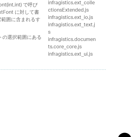
infragistics.ext_colle
(int,int) で呼び
ctionsExtended.js
tFont に対して書
infragistics.ext_io.js
択範囲に含まれるす
infragistics.ext_text.j
s
ォントの選択範囲にある
infragistics.documen
ts.core_core.js
infragistics.ext_ui.js