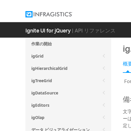
Ignite UI for jQuery
| API リファレンス
作業の開始
i
igGrid
概
igHierarchicalGrid
F
igTreeGrid
igDataSource
備
igEditors
文字
ー
igOlap
定
データ ビジュアライゼーション