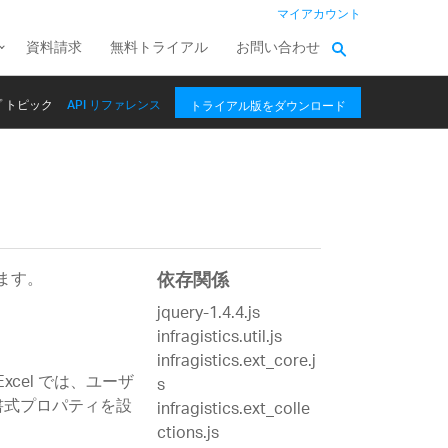
マイアカウント
資料請求
無料トライアル
お問い合わせ
 トピック
API リファレンス
トライアル版をダウンロード
します。
依存関係
jquery-1.4.4.js
infragistics.util.js
infragistics.ext_core.j
xcel では、ユーザ
s
書式プロパティを設
infragistics.ext_colle
ctions.js