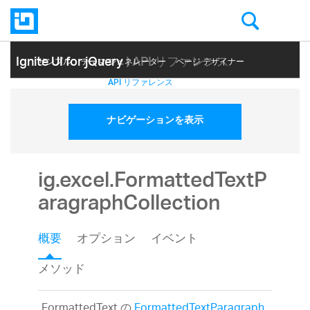
Ignite UI for jQuery
| API リファレンス
サンプル
テーマ ジェネレーター
ページ デザイナー
ヘルプ トピック
API リファレンス
ナビゲーションを表示
ig.excel.FormattedTextP
aragraphCollection
概要
オプション
イベント
メソッド
FormattedText の
FormattedTextParagraph