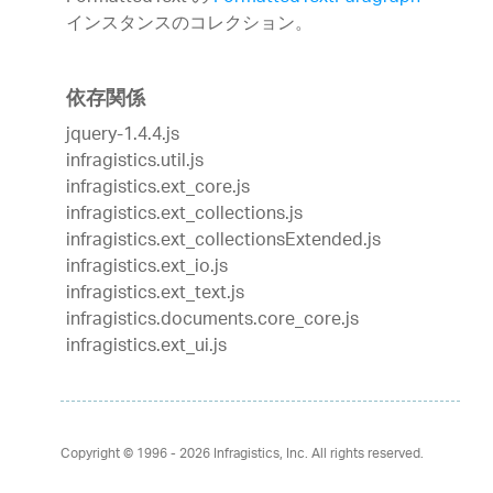
インスタンスのコレクション。
依存関係
jquery-1.4.4.js
infragistics.util.js
infragistics.ext_core.js
infragistics.ext_collections.js
infragistics.ext_collectionsExtended.js
infragistics.ext_io.js
infragistics.ext_text.js
infragistics.documents.core_core.js
infragistics.ext_ui.js
Copyright © 1996 - 2026
Infragistics, Inc. All rights reserved.