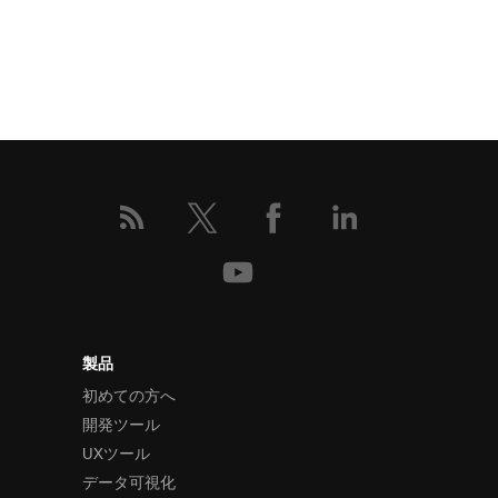
製品
初めての方へ
開発ツール
UXツール
データ可視化