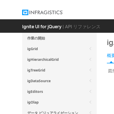
Ignite UI for jQuery
| API リファレンス
作業の開始
ig
igGrid
概
igHierarchicalGrid
図
igTreeGrid
igDataSource
igEditors
igOlap
データ ビジュアライゼーション