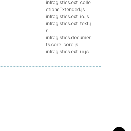
infragistics.ext_colle
ctionsExtended.js
infragistics.ext_io.js
infragistics.ext_text.j
s
infragistics.documen
ts.core_core.js
infragistics.ext_ui.js