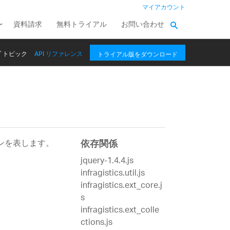
マイアカウント
資料請求
無料トライアル
お問い合わせ
 トピック
API リファレンス
トライアル版をダウンロード
ンを表します。
依存関係
jquery-1.4.4.js
infragistics.util.js
infragistics.ext_core.j
s
infragistics.ext_colle
ctions.js