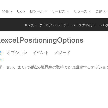
開発
UX
BIツール
サービス
リソース
ご購入
サンプル
テーマ ジェネレーター
ページ デザイナー
ヘルプ
.excel.PositioningOptions
要
オプション
イベント
メソッド
形、セル、または領域の境界線の取得または設定するオプショ