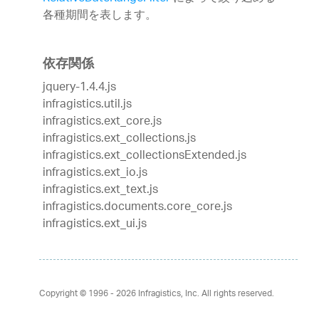
各種期間を表します。
依存関係
jquery-1.4.4.js
infragistics.util.js
infragistics.ext_core.js
infragistics.ext_collections.js
infragistics.ext_collectionsExtended.js
infragistics.ext_io.js
infragistics.ext_text.js
infragistics.documents.core_core.js
infragistics.ext_ui.js
Copyright © 1996 - 2026
Infragistics, Inc. All rights reserved.