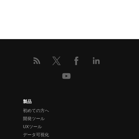
製品
初めての方へ
開発ツール
UXツール
データ可視化