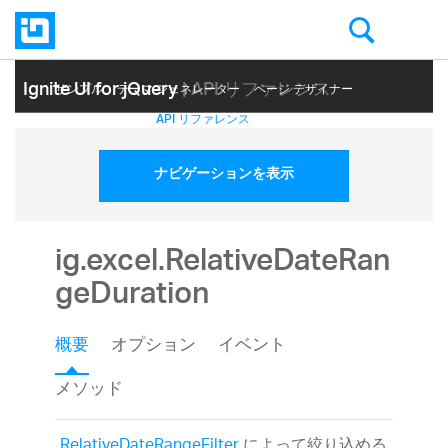
Ignite UI for jQuery
| API リファレンス
サンプル
テーマ ジェネレーター
ページ デザイナー
ヘルプ トピック
API リファレンス
ナビゲーションを表示
ig.excel.RelativeDateRan
geDuration
概要
オプション
イベント
メソッド
RelativeDateRangeFilter
によって絞り込める