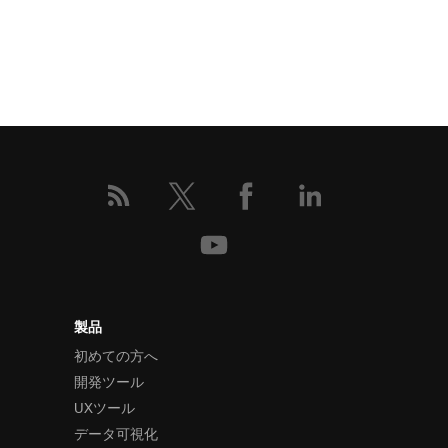
製品
初めての方へ
開発ツール
UXツール
データ可視化