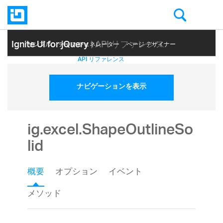
Ignite UI for jQuery
| API リファレンス
サンプル
テーマ ジェネレーター
ページ デザイナー
ヘルプ トピック
API リファレンス
ナビゲーションを表示
ig.excel.ShapeOutlineSo
lid
概要
オプション
イベント
メソッド