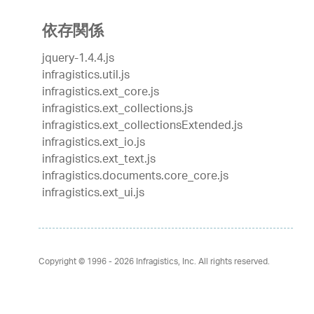
依存関係
jquery-1.4.4.js
infragistics.util.js
infragistics.ext_core.js
infragistics.ext_collections.js
infragistics.ext_collectionsExtended.js
infragistics.ext_io.js
infragistics.ext_text.js
infragistics.documents.core_core.js
infragistics.ext_ui.js
Copyright © 1996 - 2026
Infragistics, Inc. All rights reserved.