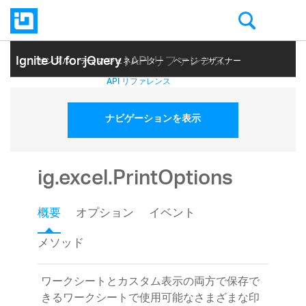
Ignite UI for jQuery
| API リファレンス
サンプル
テーマ ジェネレーター
ページ デザイナー
ヘルプ トピック
API リファレンス
ナビゲーションを表示
ig.excel.PrintOptions
概要
オプション
イベント
メソッド
ワークシートとカスタム表示の両方で保存で
きるワークシートで使用可能なさまざまな印