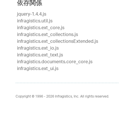
依存関係
jquery-1.4.4.js
infragistics.util.js
infragistics.ext_core.js
infragistics.ext_collections.js
infragistics.ext_collectionsExtended.js
infragistics.ext_io.js
infragistics.ext_text.js
infragistics.documents.core_core.js
infragistics.ext_ui.js
Copyright © 1996 - 2026
Infragistics, Inc. All rights reserved.