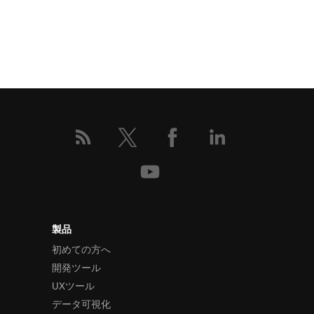
製品
初めての方へ
開発ツール
UXツール
データ可視化