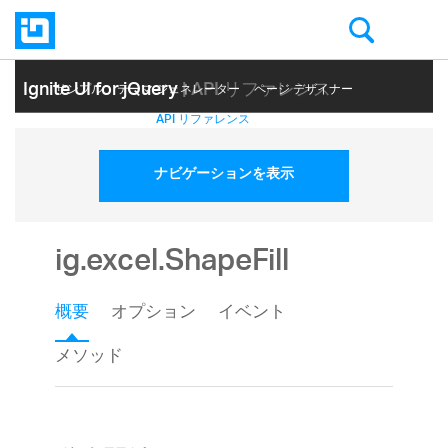
Ignite UI for jQuery
| API リファレンス
サンプル
テーマ ジェネレーター
ページ デザイナー
ヘルプ トピック
API リファレンス
ナビゲーションを表示
ig.excel.ShapeFill
概要
オプション
イベント
メソッド