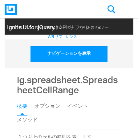
Ignite UI for jQuery
| API リファレンス
サンプル
テーマ ジェネレーター
ページ デザイナー
ヘルプ トピック
API リファレンス
ナビゲーションを表示
ig.spreadsheet.Spreads
heetCellRange
概要
オプション
イベント
メソッド
1 つ以上のセルの範囲を表します。