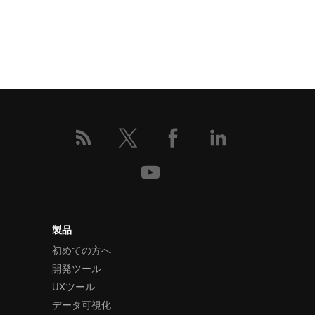
製品
初めての方へ
開発ツール
UXツール
データ可視化