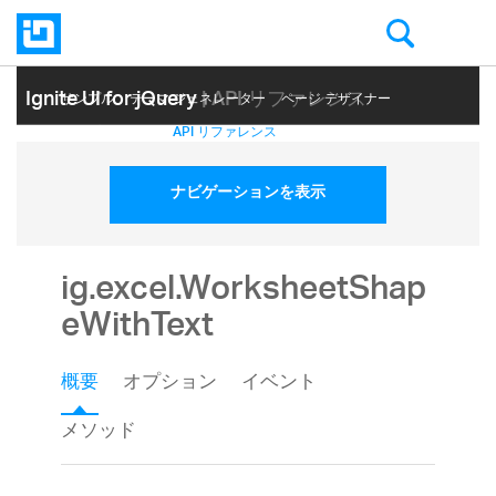
Ignite UI for jQuery
| API リファレンス
サンプル
テーマ ジェネレーター
ページ デザイナー
ヘルプ トピック
API リファレンス
ナビゲーションを表示
ig.excel.WorksheetShap
eWithText
概要
オプション
イベント
メソッド