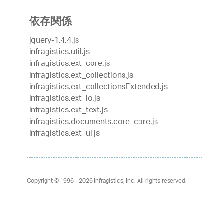
依存関係
jquery-1.4.4.js
infragistics.util.js
infragistics.ext_core.js
infragistics.ext_collections.js
infragistics.ext_collectionsExtended.js
infragistics.ext_io.js
infragistics.ext_text.js
infragistics.documents.core_core.js
infragistics.ext_ui.js
Copyright © 1996 - 2026
Infragistics, Inc. All rights reserved.