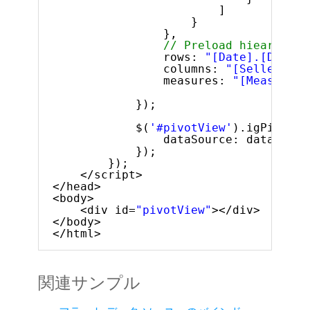
]
}
},
// Preload hiearhies 
rows: 
"[Date].[Dates]
columns: 
"[Seller].[S
measures: 
"[Measures]
});
$(
'#pivotView'
).igPivotVi
dataSource: dataSourc
});
});
</script>
</head>
<body>
<div id=
"pivotView"
></div>
</body>
</html>
関連サンプル