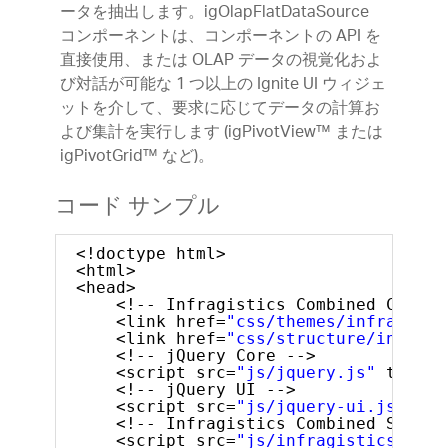
ータを抽出します。igOlapFlatDataSource
コンポーネントは、コンポーネントの API を
直接使用、または OLAP データの視覚化およ
び対話が可能な 1 つ以上の Ignite UI ウィジェ
ットを介して、要求に応じてデータの計算お
よび集計を実行します (igPivotView™ または
igPivotGrid™ など)。
コード サンプル
<!doctype html>
<html>
<head>
<!-- Infragistics Combined CSS --
<link href=
"css/themes/infragisti
<link href=
"css/structure/infragi
<!-- jQuery Core -->
<script src=
"js/jquery.js"
type=
"
<!-- jQuery UI -->
<script src=
"js/jquery-ui.js"
typ
<!-- Infragistics Combined Script
<script src=
"js/infragistics.core