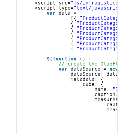
<script src=
"js/infragistics.lob.
<script type=
"text/javascript"
>
var
data =
[{ 
"ProductCategory"
:
{ 
"ProductCategory"
: 
{ 
"ProductCategory"
: 
{ 
"ProductCategory"
: 
{ 
"ProductCategory"
: 
{ 
"ProductCategory"
: 
{ 
"ProductCategory"
: 
$(
function
() {
// create the OlapFlatDat
var
dataSource = 
new
$.ig
dataSource: data,
metadata: {
cube: {
name: 
"Sales"
caption: 
"Sal
measuresDimen
caption: 
measures:
{
c
/
a