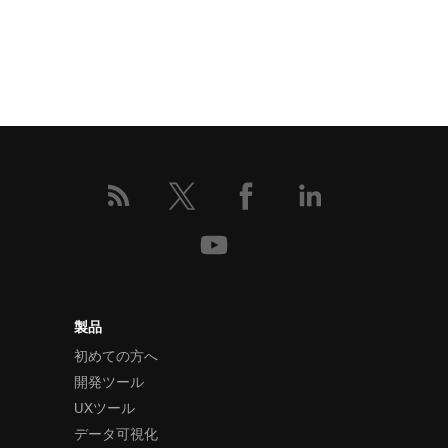
製品
初めての方へ
開発ツール
UXツール
データ可視化