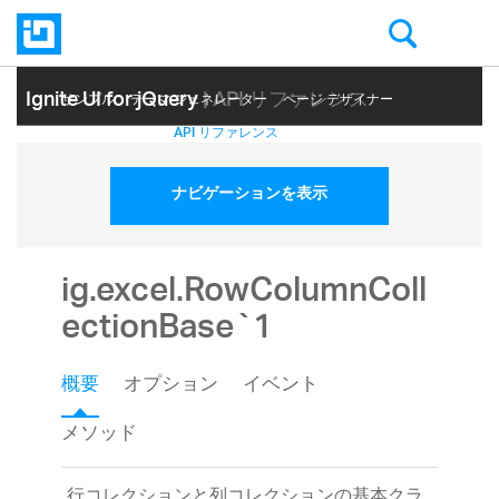
Ignite UI for jQuery
| API リファレンス
サンプル
テーマ ジェネレーター
ページ デザイナー
ヘルプ トピック
API リファレンス
ナビゲーションを表示
ig.excel.RowColumnColl
ectionBase`1
概要
オプション
イベント
メソッド
行コレクションと列コレクションの基本クラ