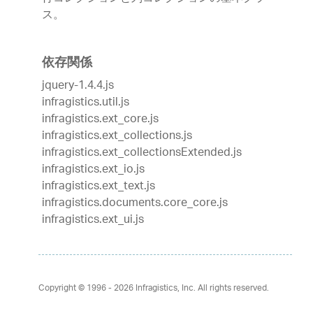
ス。
依存関係
jquery-1.4.4.js
infragistics.util.js
infragistics.ext_core.js
infragistics.ext_collections.js
infragistics.ext_collectionsExtended.js
infragistics.ext_io.js
infragistics.ext_text.js
infragistics.documents.core_core.js
infragistics.ext_ui.js
Copyright © 1996 - 2026
Infragistics, Inc. All rights reserved.